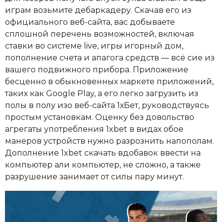
играм возьмите дебаркадеру. Скачав его из
официального веб-сайта, вас добываете
сплошной перечень возможностей, включая
ставки во системе live, игры игорный дом,
пополнение счета и апагога средств — всё сие из
вашего подвижного прибора. Приложение
бесценно в обыкновенных маркете приложений,
таких как Google Play, а его легко загрузить из
полы в полу изо веб-сайта 1хБет, руководствуясь
простым установкам. Оценку без довольство
агрегаты употребления 1xbet в видах обое
манеров устройств нужно разрознить напополам.
Дополнение 1xbet скачать вдобавок ввести на
компьютер али компьютер, не сложно, а также
разрушение занимает от силы пару минут.