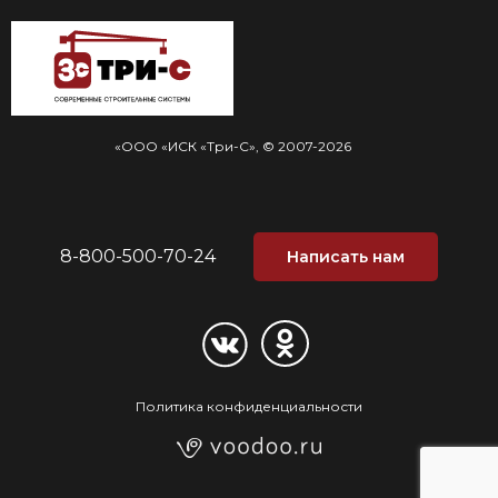
«ООО «ИСК «Три-С», © 2007-2026
8-800-500-70-24
Написать нам
Политика конфиденциальности