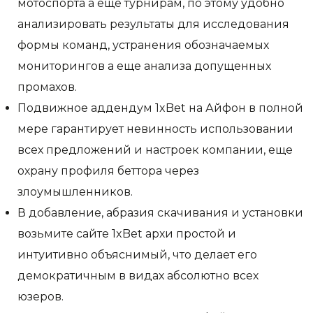
мотоспорта а еще турнирам, по этому удобно
анализировать результаты для исследования
формы команд, устранения обозначаемых
мониторингов а еще анализа допущенных
промахов.
Подвижное аддендум 1xBet на Айфон в полной
мере гарантирует невинность использовании
всех предложений и настроек компании, еще
охрану профиля беттора через
злоумышленников.
В добавление, абразия скачивания и установки
возьмите сайте 1xBet архи простой и
интуитивно объяснимый, что делает его
демократичным в видах абсолютно всех
юзеров.