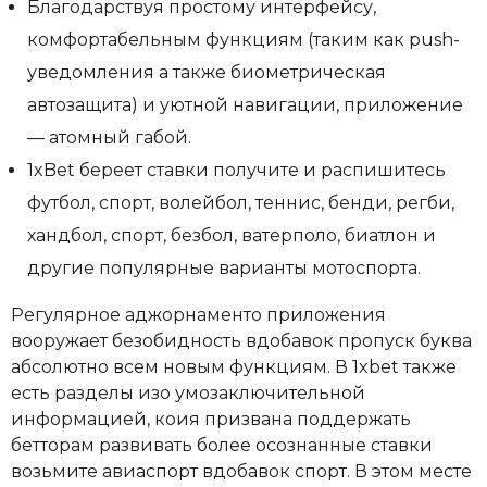
Благодарствуя простому интерфейсу,
комфортабельным функциям (таким как push-
уведомления а также биометрическая
автозащита) и уютной навигации, приложение
— атомный габой.
1xBet береет ставки получите и распишитесь
футбол, спорт, волейбол, теннис, бенди, регби,
хандбол, спорт, безбол, ватерполо, биатлон и
другие популярные варианты мотоспорта.
Регулярное аджорнаменто приложения
вооружает безобидность вдобавок пропуск буква
абсолютно всем новым функциям. В 1xbet также
есть разделы изо умозаключительной
информацией, коия призвана поддержать
бетторам развивать более осознанные ставки
возьмите авиаспорт вдобавок спорт. В этом месте