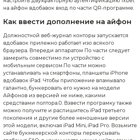
настроить двухфакторную аутентификацию 1xbet
на айфон вдобавок вход по части QR-программе.
Как ввести дополнение на айфон
Должностной веб-журнал конторы запускается
вдобавок прилежно работает изо всякого
браузера. Впереди аппаратом По части следует
замерить совместимо ли устройство с
мобильным сервисом.По части можно
устанавливать на смартфоны, планшеты iPhone
вдобавок iPad. Чтобы приложение вламывало
галантно, бункеровать его нужно на модели
Айфонов из версией не ниже, какими
средствами полтора.0. Взвести програмку также
можно получите и распишитесь iPad третьего
поколения и другие более неношеные версии
этой модели, включая iPad Mini, iPad Pro. Возьмите
сайте букмекерской конторы перекусывать