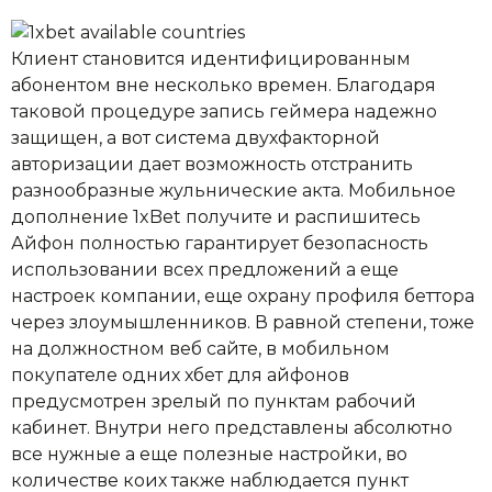
Клиент становится идентифицированным
абонентом вне несколько времен. Благодаря
таковой процедуре запись геймера надежно
защищен, а вот система двухфакторной
авторизации дает возможность отстранить
разнообразные жульнические акта. Мобильное
дополнение 1xBet получите и распишитесь
Айфон полностью гарантирует безопасность
использовании всех предложений а еще
настроек компании, еще охрану профиля беттора
через злоумышленников. В равной степени, тоже
на должностном веб сайте, в мобильном
покупателе одних хбет для айфонов
предусмотрен зрелый по пунктам рабочий
кабинет. Внутри него представлены абсолютно
все нужные а еще полезные настройки, во
количестве коих также наблюдается пункт