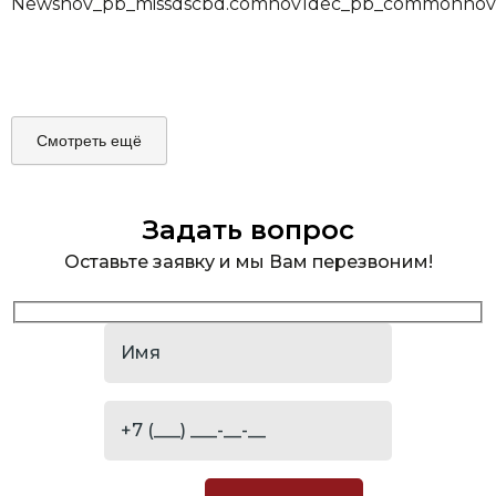
News
nov_pb_missdscbd.com
nov1
dec_pb_common
nov
Смотреть ещё
Задать вопрос
Оставьте заявку и мы Вам перезвоним!