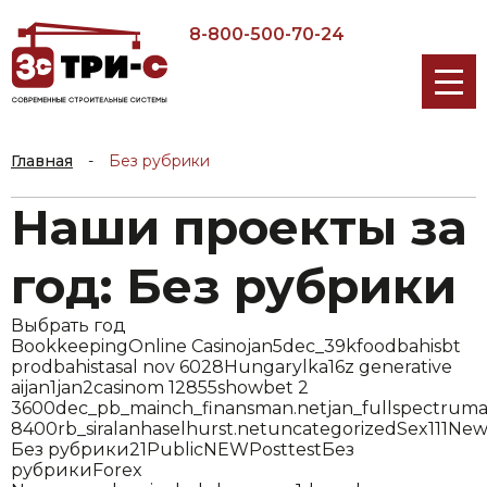
8-800-500-70-24
Главная
-
Без рубрики
Наши проекты за
год: Без рубрики
Выбрать год
Bookkeeping
Online Casino
jan5
dec_39kfood
bahis
bt
prod
bahistasal nov 6028
Hungary
lk
a16z generative
ai
jan1
jan2
casinom 12855
showbet 2
3600
dec_pb_main
ch_finansman.net
jan_fullspectruma
8400
rb_siralanhaselhurst.net
uncategorized
Sex
111
New
Без рубрики
2
1
Public
NEW
Post
test
Без
рубрики
Forex