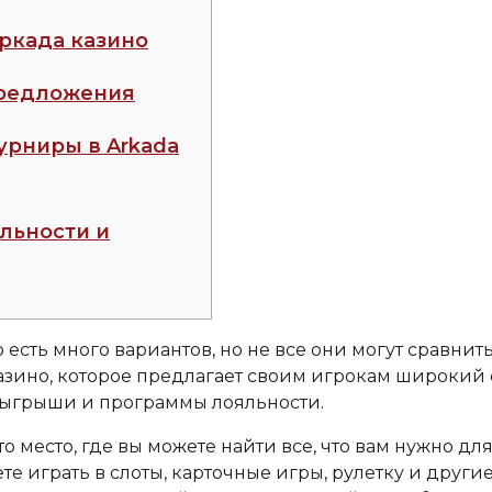
ркада казино
предложения
урниры в Arkada
льности и
есть много вариантов, но не все они могут сравнить
зино, которое предлагает своим игрокам широкий с
зыгрыши и программы лояльности.
это место, где вы можете найти все, что вам нужно дл
те играть в слоты, карточные игры, рулетку и други