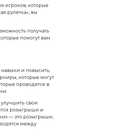
я игроков, которые
ая рулетка», вы
озможность получать
которые помогут вам
 навыки и повысить
урниры, которые могут
торые проводятся в
ми.
в улучшить свои
дятся розыгрыши и
них — это розыгрыши,
оводятся между