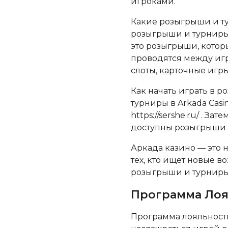
игроками.
Какие розыгрыши и ту
розыгрыши и турниры
это розыгрыши, котор
проводятся между игр
слоты, карточные игры
Как начать играть в р
турниры в Arkada Cas
https://sershe.ru/ . З
доступны розыгрыши и
Аркада казино — это н
тех, кто ищет новые 
розыгрыши и турниры
Программа Лоя
Программа лояльности