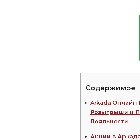
Содержимое
Arkada Онлайн 
Розыгрыши и 
Лояльности
Акции в Аркада