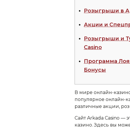
Розыгрыши в А
Акции и Спец
Розыгрыши и Т
Casino
Программа Лоя
Бонусы
В мире онлайн-казино 
популярное онлайн-ка
различные акции, ро
Сайт Arkada Casino — 
казино. Здесь вы може