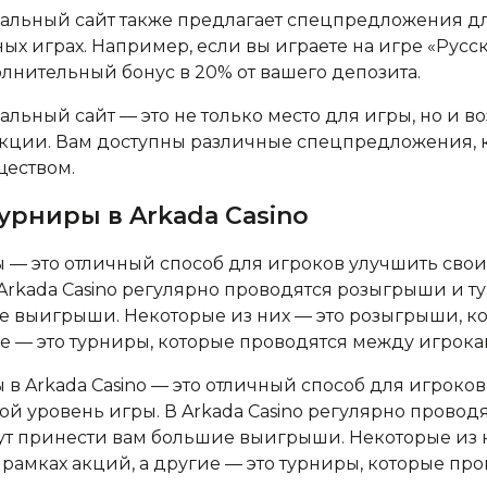
альный сайт также предлагает спецпредложения дл
х играх. Например, если вы играете на игре «Русск
лнительный бонус в 20% от вашего депозита.
льный сайт — это не только место для игры, но и в
акции. Вам доступны различные спецпредложения, 
ществом.
рниры в Arkada Casino
— это отличный способ для игроков улучшить свои
 Arkada Casino регулярно проводятся розыгрыши и т
 выигрыши. Некоторые из них — это розыгрыши, ко
ие — это турниры, которые проводятся между игрока
в Arkada Casino — это отличный способ для игроко
ой уровень игры. В Arkada Casino регулярно прово
ут принести вам большие выигрыши. Некоторые из 
 рамках акций, а другие — это турниры, которые пр