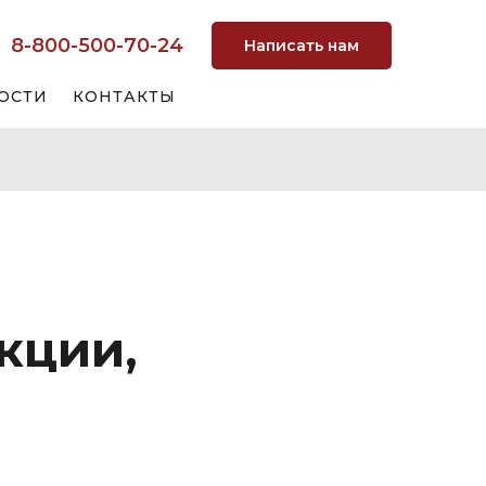
8-800-500-70-24
Написать нам
ОСТИ
КОНТАКТЫ
кции,