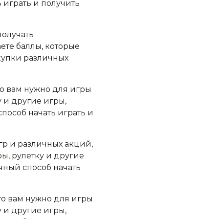
 играть и получить
получать
ете баллы, которые
купки различных
то вам нужно для игры
у и другие игры,
пособ начать играть и
гр и различных акций,
ры, рулетку и другие
ичный способ начать
то вам нужно для игры
у и другие игры,