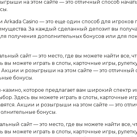
зыгрыши на этом сайте — это отличный способ начать
сы.
 Arkada Casino — это еще один способ для игроков 
ущества. За каждый сделанный депозит вы получа
для получения дополнительных бонусов или для по
ьный сайт — это место, где вы можете найти все, ч
ь вы можете играть в слоты, карточные игры, рулетк
. Акции и розыгрыши на этом сайте — это отличный с
ьные бонусы.
-казино, которое предлагает вам широкий спектр и
ыбор. Здесь вы можете играть в слоты, карточные иг
авятся. Акции и розыгрыши на этом сайте — это отл
полнительные бонусы.
льный сайт — это место, где вы можете найти все, ч
ь вы можете играть в слоты, карточные игры, рулетк