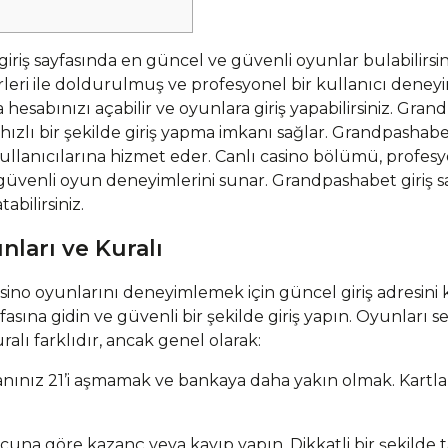
iriş sayfasında en güncel ve güvenli oyunlar bulabilirsini
rleri ile doldurulmuş ve profesyonel bir kullanıcı dene
 hesabınızı açabilir ve oyunlara giriş yapabilirsiniz. Grand
 hızlı bir şekilde giriş yapma imkanı sağlar. Grandpashabe
llanıcılarına hizmet eder. Canlı casino bölümü, profesyo
e güvenli oyun deneyimlerini sunar. Grandpashabet giriş
abilirsiniz.
nları ve Kuralı
ino oyunlarını deneyimlemek için güncel giriş adresini 
asına gidin ve güvenli bir şekilde giriş yapın. Oyunları s
lı farklıdır, ancak genel olarak:
anınız 21’i aşmamak ve bankaya daha yakın olmak. Kartla
ucuna göre kazanç veya kayıp yapın. Dikkatli bir şekilde t