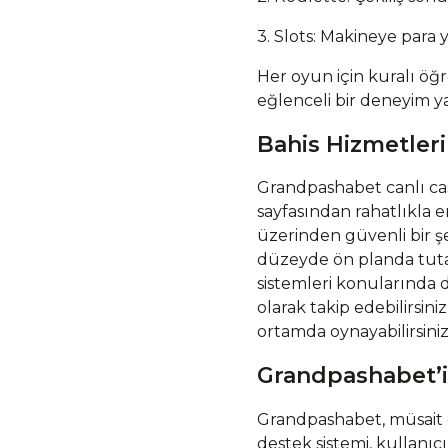
3. Slots: Makineye para 
Her oyun için kuralı ö
eğlenceli bir deneyim y
Bahis Hizmetleri 
Grandpashabet canlı casi
sayfasından rahatlıkla e
üzerinden güvenli bir şek
düzeyde ön planda tutar
sistemleri konularında d
olarak takip edebilirsini
ortamda oynayabilirsiniz
Grandpashabet’i
Grandpashabet, müsait o
destek sistemi, kullanıcı