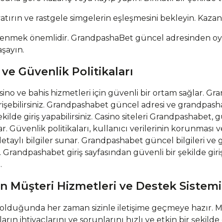
yatırın ve rastgele simgelerin eşleşmesini bekleyin. Kazanç
ğrenmek önemlidir. GrandpashaBet güncel adresinden oy
aşayın.
ve Güvenlik Politikaları
no ve bahis hizmetleri için güvenli bir ortam sağlar. Gr
rişebilirsiniz. Grandpashabet güncel adresi ve grandpasha
ilde giriş yapabilirsiniz. Casino siteleri Grandpashabet, 
. Güvenlik politikaları, kullanıcı verilerinin korunması
etaylı bilgiler sunar. Grandpashabet güncel bilgileri ve
z. Grandpashabet giriş sayfasından güvenli bir şekilde giri
.
n Müşteri Hizmetleri ve Destek Sistemi
lduğunda her zaman sizinle iletişime geçmeye hazır. Mü
ların ihtiyaçlarını ve sorunlarını hızlı ve etkin bir şekild