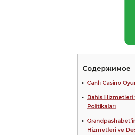
Содержимое
Canlı Casino Oyun
Bahis Hizmetleri
Politikaları
Grandpashabet’i
Hizmetleri ve De