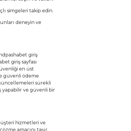
lı simgeleri takip edin.
unları deneyin ve
andpashabet giriş
bet giriş sayfası
güvenliği en üst
 ve güvenli ödeme
 güncellemeleri sürekli
ş yapabilir ve güvenli bir
şteri hizmetleri ve
e çözme amacını taşır.