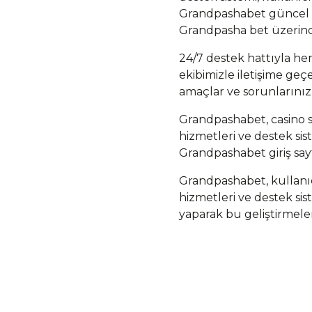
Grandpashabet güncel ad
Grandpasha bet üzerinden
24/7 destek hattıyla he
ekibimizle iletişime geç
amaçlar ve sorunlarınız
Grandpashabet, casino sit
hizmetleri ve destek si
Grandpashabet giriş sayf
Grandpashabet, kullanıcıl
hizmetleri ve destek si
yaparak bu geliştirmeler