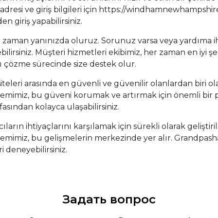
resi ve giriş bilgileri için https://windhamnewhampshire
 giriş yapabilirsiniz.
r zaman yanınızda oluruz. Sorunuz varsa veya yardıma ih
ebilirsiniz. Müşteri hizmetleri ekibimiz, her zaman en iyi 
ı çözme sürecinde size destek olur.
eleri arasında en güvenli ve güvenilir olanlardan biri ola
stemimiz, bu güveni korumak ve artırmak için önemli bir 
asından kolayca ulaşabilirsiniz.
arın ihtiyaçlarını karşılamak için sürekli olarak geliştiril
stemimiz, bu gelişmelerin merkezinde yer alır. Grandpash
i deneyebilirsiniz.
Задать вопрос