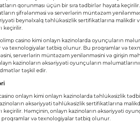
tların qorunması üçün bir sıra tədbirlər həyata keçirilir
tların şifrələnməsi və serverlərin müntəzəm yenilənməsi
riyyəti beynəlxalq təhlükəsizlik sertifikatlarına malikdi
 keçirilir.
 olimp casino kimi onlayn kazinolarda oyunçuların məl
və texnologiyalar tətbiq olunur. Bu proqramlar və texn
sini, serverlərin müntəzəm yenilənməsini və girişin mə
onlayn kazinoların əksəriyyəti oyunçuların məlumatları
mətlər təşkil edir.
ri
asino onlayn kimi onlayn kazinolarda təhlükəsizlik tədbi
zinoların əksəriyyəti təhlükəsizlik sertifikatlarına mal
rı keçirilir. Həmçinin, onlayn kazinoların əksəriyyəti oy
proqramlar və texnologiyalar tətbiq olunur.