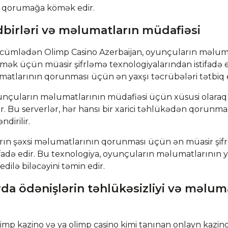
ızı qorumağa kömək edir.
dbirləri və məlumatların müdafiəsi
 cümlədən Olimp Casino Azerbaijan, oyunçuların məlum
tmək üçün müasir şifrləmə texnologiyalarından istifadə e
atlarının qorunması üçün ən yaxşı təcrübələri tətbiq e
yunçuların məlumatlarının müdafiəsi üçün xüsusi olaraq
dir. Bu serverlər, hər hansı bir xarici təhlükədən qor
ndirilir.
rın şəxsi məlumatlarının qorunması üçün ən müasir şif
ifadə edir. Bu texnologiya, oyunçuların məlumatlarının ya
dilə biləcəyini təmin edir.
da ödənişlərin təhlükəsizliyi və məlum
imp kazino və ya olimp casino kimi tanınan onlayn kazino