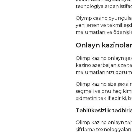
texnologiyalardan istifad
Olymp casino oyunçular
yenilənən və təkmilləşdi
məlumatları və ödənişlə
Onlayn kazinola
Olimp kazino onlayn şəx
kazino azerbaijan sizə tə
məlumatlarınızı qorumaq
Olimp kazino sizə şəxsi
seçməli və onu heç kimi
xidmətini təklif edir ki,
Təhlükəsizlik tədbirlə
Olimp kazino onlayn təh
şifrləmə texnologiyaları