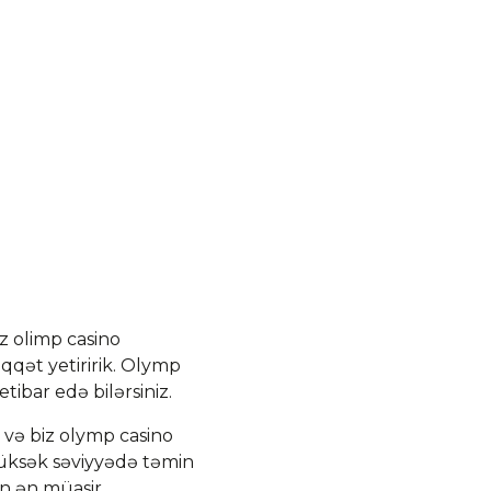
z olimp casino
qqət yetiririk. Olymp
ibar edə bilərsiniz.
 və biz olymp casino
yüksək səviyyədə təmin
ün ən müasir