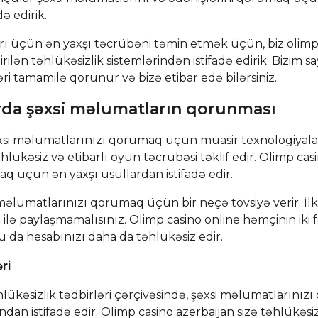
ə edirik.
ı üçün ən yaxşı təcrübəni təmin etmək üçün, biz olimp
rilən təhlükəsizlik sistemlərindən istifadə edirik. Bizim 
ri tamamilə qorunur və bizə etibar edə bilərsiniz.
rda şəxsi məlumatların qorunması
si məlumatlarınızı qorumaq üçün müasir texnologiyalard
hlükəsiz və etibarlı oyun təcrübəsi təklif edir. Olimp casi
 üçün ən yaxşı üsullardan istifadə edir.
 məlumatlarınızı qorumaq üçün bir neçə tövsiyə verir. İ
 ilə paylaşmamalısınız. Olimp casino online həmçinin iki
 bu da hesabınızı daha da təhlükəsiz edir.
ri
lükəsizlik tədbirləri çərçivəsində, şəxsi məlumatlarını
ndan istifadə edir. Olimp casino azerbaijan sizə təhlükəsiz