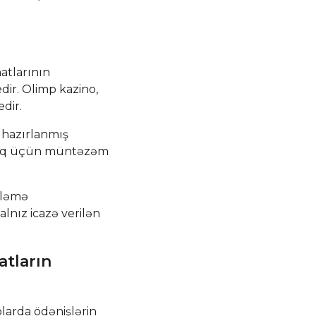
atlarının
dir. Olimp kazino,
dir.
 hazırlanmış
unmaq üçün müntəzəm
rləmə
lnız icazə verilən
atların
larda ödənişlərin