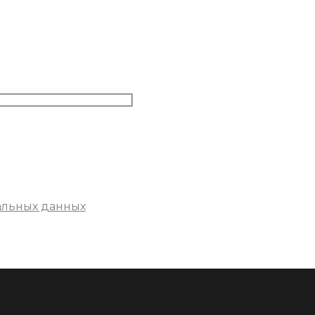
альных данных