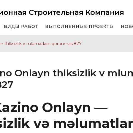
ионная Строительная Компания
ВИДЫ РАБОТ
ВЫПОЛНЕННЫЕ ПРОЕКТЫ
НОВ
n thlksizlik v mlumatlarn qorunmas.827
no Onlayn thlksizlik v mlu
827
azino Onlayn —
izlik və məlumatlar