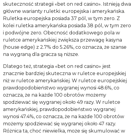
skuteczność strategii «bet on red casino». Istnieją dwa
główne warianty ruletki: europejska i amerykańska.
Ruletka europejska posiada 37 pól, w tym zero. Z
kolei ruletka amerykańska posiada 38 pól, w tym zero
i podwójne zero. Obecność dodatkowego pola w
ruletce amerykańskiej zwiększa przewagę kasyna
(house edge) z 2.7% do 5.26%, co oznacza, że szanse
na wygraną dla gracza są niższe.
Dlatego też, strategia «bet on red casino» jest
znacznie bardziej skuteczna w ruletce europejskiej
niż w ruletce amerykańskiej. W ruletce europejskiej
prawdopodobieństwo wygranej wynosi 48.6%, co
oznacza, że na każde 100 obrotów możemy
spodziewać się wygranej około 49 razy. W ruletce
amerykańskiej, prawdopodobieństwo wygranej
wynosi 47.4%, co oznacza, że na każde 100 obrotów
możemy spodziewać się wygranej około 47 razy.
Różnica ta, choć niewielka, może się skumulować w