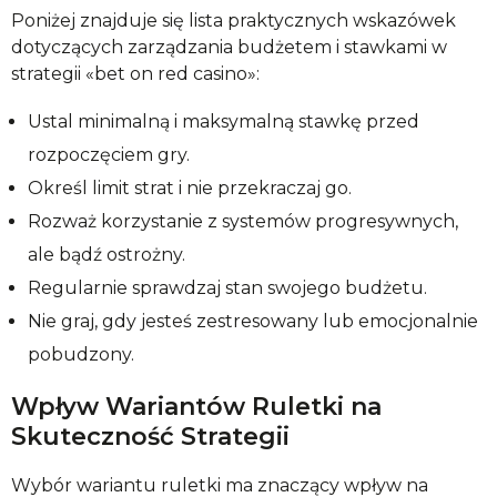
Poniżej znajduje się lista praktycznych wskazówek
dotyczących zarządzania budżetem i stawkami w
strategii «bet on red casino»:
Ustal minimalną i maksymalną stawkę przed
rozpoczęciem gry.
Określ limit strat i nie przekraczaj go.
Rozważ korzystanie z systemów progresywnych,
ale bądź ostrożny.
Regularnie sprawdzaj stan swojego budżetu.
Nie graj, gdy jesteś zestresowany lub emocjonalnie
pobudzony.
Wpływ Wariantów Ruletki na
Skuteczność Strategii
Wybór wariantu ruletki ma znaczący wpływ na