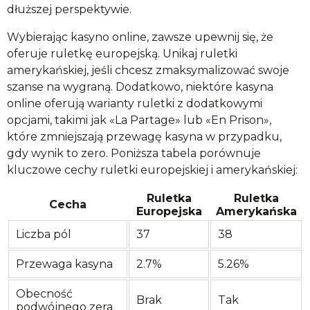
dłuższej perspektywie.
Wybierając kasyno online, zawsze upewnij się, że
oferuje ruletkę europejską. Unikaj ruletki
amerykańskiej, jeśli chcesz zmaksymalizować swoje
szanse na wygraną. Dodatkowo, niektóre kasyna
online oferują warianty ruletki z dodatkowymi
opcjami, takimi jak «La Partage» lub «En Prison»,
które zmniejszają przewagę kasyna w przypadku,
gdy wynik to zero. Poniższa tabela porównuje
kluczowe cechy ruletki europejskiej i amerykańskiej:
Ruletka
Ruletka
Cecha
Europejska
Amerykańska
Liczba pól
37
38
Przewaga kasyna
2.7%
5.26%
Obecność
Brak
Tak
podwójnego zera