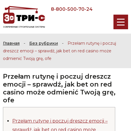
8-800-500-70-24
Главная
-
Без рубрики
-
Przełam rutynę i poczuj
dreszcz emocji – sprawdź, jak bet on red casino może
odmienić Twoją grę, ofe
Przełam rutynę i poczuj dreszcz
emocji – sprawdź, jak bet on red
casino może odmienić Twoją grę,
ofe
Przełam rutynę i poczuj dreszcz emocji –
sprawdź, jak bet on red casino może