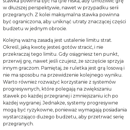
stawka powinna być na tyle niska, aby umożliwić grę
w dłuższej perspektywie, nawet w przypadku serii
przegranych. Z kolei maksymalna stawka powinna
być ograniczona, aby uniknąć utraty znaczącej części
budżetu w jednym obrocie.
Kolejną ważną zasadą jest ustalenie limitu strat.
Określ, jaką kwotę jesteś gotów stracić, i nie
przekraczaj tego limitu. Gdy osiągniesz ten punkt,
przerwij grę, nawet jeśli czujesz, że szczęście sprzyja
innym graczom. Pamiętaj, że ruletka jest grą losową i
nie ma sposobu na przewidzenie kolejnego wyniku.
Warto również rozważyć korzystanie z systemów
progresywnych, które polegają na zwiększaniu
stawek po każdej przegranej i zmniejszaniu ich po
każdej wygranej. Jednakże, systemy progresywne
mogą być ryzykowne, ponieważ wymagają posiadania
wystarczająco dużego budżetu, aby przetrwać serię
przegranych.