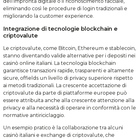
dell’impronta digitale o il riconoscimento facciale,
eliminando così le procedure di login tradizionali e
migliorando la customer experience.
Integrazione di tecnologie blockchain e
criptovalute
Le criptovalute, come Bitcoin, Ethereum e stablecoin,
stanno diventando valide alternative per i depositi nei
casinò online italiani. La tecnologia blockchain
garantisce transazioni rapide, trasparenti e altamente
sicure, offields un livello di privacy superiore rispetto
ai metodi tradizionali. La crescente accettazione di
criptovalute da parte di piattaforme europee può
essere attribuita anche alla crescente attenzione alla
privacy e alla necessità di operare in conformità con le
normative antiriciclaggio.
Un esempio pratico è la collaborazione tra alcuni
casinò italiani e exchange di criptovalute, che