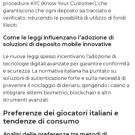
procedure KYC (Know Your Customer), che
garantiscono che ogni deposito sia tracciato e
verificato, riducendo le possibilità di utilizzo di fondi
illeciti.
Come le leggi influenzano l’adozione di
soluzioni di deposito mobile innovative
Le nuove leggi spesso incentivano l’adozione di
tecnologie digitali avanzate per garantire conformità
e sicurezza. La normativa italiana ha puntato su
soluzioni di autenticazione forte e sulla necessità di
prevenire il riciclaggio di denaro, spingendo i casinò a
integrare sistemi biometrici, blockchain e altri
strumenti avanzati.
Preferenze dei giocatori italiani e
tendenze di consumo
Analisi delle preferenze tra metodi di