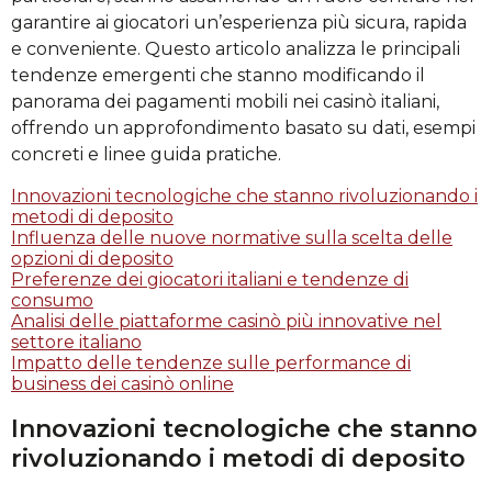
garantire ai giocatori un’esperienza più sicura, rapida
e conveniente. Questo articolo analizza le principali
tendenze emergenti che stanno modificando il
panorama dei pagamenti mobili nei casinò italiani,
offrendo un approfondimento basato su dati, esempi
concreti e linee guida pratiche.
Innovazioni tecnologiche che stanno rivoluzionando i
metodi di deposito
Influenza delle nuove normative sulla scelta delle
opzioni di deposito
Preferenze dei giocatori italiani e tendenze di
consumo
Analisi delle piattaforme casinò più innovative nel
settore italiano
Impatto delle tendenze sulle performance di
business dei casinò online
Innovazioni tecnologiche che stanno
rivoluzionando i metodi di deposito