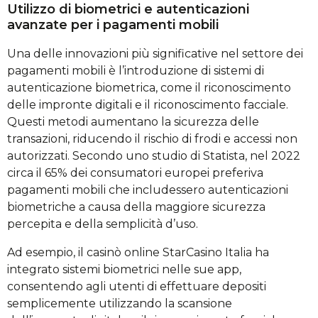
Utilizzo di biometrici e autenticazioni
avanzate per i pagamenti mobili
Una delle innovazioni più significative nel settore dei
pagamenti mobili è l’introduzione di sistemi di
autenticazione biometrica, come il riconoscimento
delle impronte digitali e il riconoscimento facciale.
Questi metodi aumentano la sicurezza delle
transazioni, riducendo il rischio di frodi e accessi non
autorizzati. Secondo uno studio di Statista, nel 2022
circa il 65% dei consumatori europei preferiva
pagamenti mobili che includessero autenticazioni
biometriche a causa della maggiore sicurezza
percepita e della semplicità d’uso.
Ad esempio, il casinò online StarCasino Italia ha
integrato sistemi biometrici nelle sue app,
consentendo agli utenti di effettuare depositi
semplicemente utilizzando la scansione