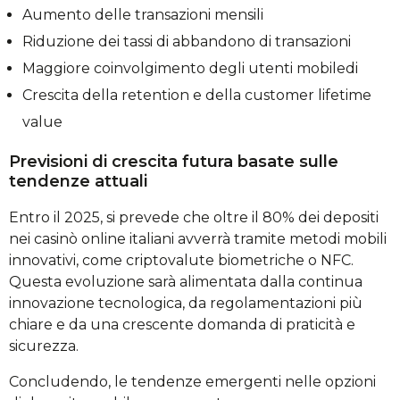
Aumento delle transazioni mensili
Riduzione dei tassi di abbandono di transazioni
Maggiore coinvolgimento degli utenti mobiledi
Crescita della retention e della customer lifetime
value
Previsioni di crescita futura basate sulle
tendenze attuali
Entro il 2025, si prevede che oltre il 80% dei depositi
nei casinò online italiani avverrà tramite metodi mobili
innovativi, come criptovalute biometriche o NFC.
Questa evoluzione sarà alimentata dalla continua
innovazione tecnologica, da regolamentazioni più
chiare e da una crescente domanda di praticità e
sicurezza.
Concludendo, le tendenze emergenti nelle opzioni