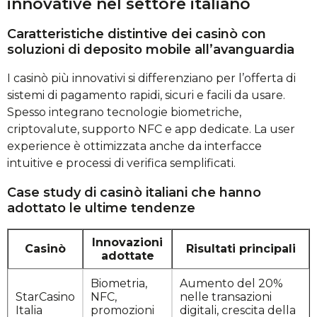
innovative nel settore italiano
Caratteristiche distintive dei casinò con
soluzioni di deposito mobile all’avanguardia
I casinò più innovativi si differenziano per l’offerta di
sistemi di pagamento rapidi, sicuri e facili da usare.
Spesso integrano tecnologie biometriche,
criptovalute, supporto NFC e app dedicate. La user
experience è ottimizzata anche da interfacce
intuitive e processi di verifica semplificati.
Case study di casinò italiani che hanno
adottato le ultime tendenze
Innovazioni
Casinò
Risultati principali
adottate
Biometria,
Aumento del 20%
StarCasino
NFC,
nelle transazioni
Italia
promozioni
digitali, crescita della