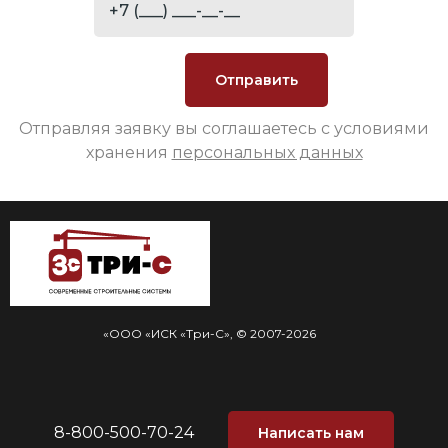
Отправляя заявку вы соглашаетесь с условиями
хранения
персональных данных
«ООО «ИСК «Три-С», © 2007-2026
8-800-500-70-24
Написать нам