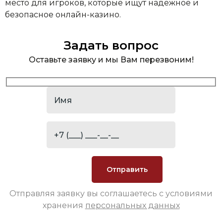
место для игроков, которые ищут надежное и
безопасное онлайн-казино.
Задать вопрос
Оставьте заявку и мы Вам перезвоним!
Отправляя заявку вы соглашаетесь с условиями
хранения
персональных данных