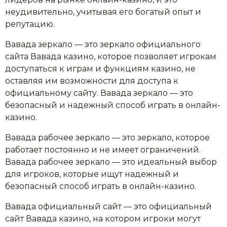
неудивительно, учитывая его богатый опыт и
репутацию.
Вавада зеркало — это зеркало официального
сайта Вавада казино, которое позволяет игрокам
доступаться к играм и функциям казино, не
оставляя им возможности для доступа к
официальному сайту. Вавада зеркало — это
безопасный и надежный способ играть в онлайн-
казино.
Вавада рабочее зеркало — это зеркало, которое
работает постоянно и не имеет ограничений.
Вавада рабочее зеркало — это идеальный выбор
для игроков, которые ищут надежный и
безопасный способ играть в онлайн-казино.
Вавада официальный сайт — это официальный
сайт Вавада казино, на котором игроки могут