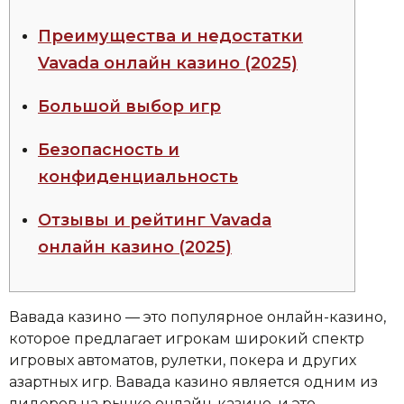
Преимущества и недостатки
Vavada онлайн казино (2025)
Большой выбор игр
Безопасность и
конфиденциальность
Отзывы и рейтинг Vavada
онлайн казино (2025)
Вавада казино — это популярное онлайн-казино,
которое предлагает игрокам широкий спектр
игровых автоматов, рулетки, покера и других
азартных игр. Вавада казино является одним из
лидеров на рынке онлайн-казино, и это