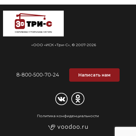
«ООО «ИСК «Три-С», © 2007-2026
8-800-500-70-24
Написать нам
Политика конфиденциальности