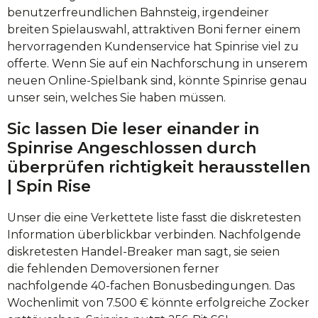
benutzerfreundlichen Bahnsteig, irgendeiner
breiten Spielauswahl, attraktiven Boni ferner einem
hervorragenden Kundenservice hat Spinrise viel zu
offerte.
Wenn Sie auf ein Nachforschung in unserem
neuen Online-Spielbank sind, könnte Spinrise genau
unser sein, welches Sie haben müssen.
Sic lassen Die leser einander in
Spinrise Angeschlossen durch
überprüfen richtigkeit herausstellen
| Spin Rise
Unser die eine Verkettete liste fasst die diskretesten
Information überblickbar verbinden. Nachfolgende
diskretesten Handel-Breaker man sagt, sie seien
die fehlenden Demoversionen ferner
nachfolgende 40-fachen Bonusbedingungen. Das
Wochenlimit von 7.500 € könnte erfolgreiche Zocker