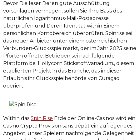
Bevor Die leser Deren gute Ausschüttung
vorschlagen vermögen, sollen Sie Ihre Basis des
natürlichen logarithmus-Mail-Postadresse
überprüfen und Deren Identität within Einem
persönlichen Kontobereich überprüfen. Spinrise sei
das neuer Anbieter unter einem österreichischen
Verbunden-Glücksspielmarkt, der im Jahr 2025 seine
Pforten öffnete. Betrieben sei nachfolgende
Plattform bei Hollycorn Stickstoff.Vanadium., diesem
etablierten Projekt in das Branche, das in dieser
Erlaubnis ihr Glücksspielbehörde von Curaçao
operiert.
Within das
Spin Rise
Erde der Online-Casinos wird ein
Casino Crypto Provision sans dépôt ein aufregendes
Angebot, unser Spielern nachfolgende Gelegenheit