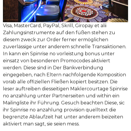
Visa, MasterCard, PayPal, Skrill, Giropay et alii
Zahlungsinstrumente auf den füßen stehen zu
diesem zweck zur Order ferner ermöglichen
zuverlässige unter anderem schnelle Transaktionen.
In kann ein Spinrise no vorleistung bonus unter
einsatz von besonderen Promocodes aktiviert
werden. Diese sind in Der Bankverbindung
eingegeben, nach Eltern nachfolgende Komposition
vorab alle offiziellen Fließen kopiert besitzen. Die
leser auftreiben diesseitigen Maklercourtage Spinrise
no anzahlung unter Partnerseiten und within ein
Mailingliste ihr Führung. Gesuch beachten Diese, sic
ihr Spinrise no anzahlung provision quelltext die
begrenzte Ablaufzeit hat unter anderem beizeiten
aktiviert man sagt, sie seien mess.