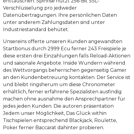
enttäuschen. Spinrise nutzt 256-Bit SSL-
Verschlüsselung pro jedweder
Datenübertragungen. Ihre persönlichen Daten
unter anderem Zahlungsdaten sind unter
Industriestandard behütet.
Unsereins offerte unseren Kunden angewandten
Startbonus durch 2999 Ecu ferner 243 Freispiele je
diese ersten drei Einzahlungen falls Reload-Aktionen
und saisonale Angebote. Inside Wundern während
des Wettvorgangs beherrschen gegenseitig Gamer
an den Kundenbetreuung kontakten. Der Service ist
und bleibt ringsherum um diese Chronometer
erhältlich, ferner erfahrene Spezialisten ausfindig
machen ohne ausnahme den Ansprechpartner für
jedes jeden Kunden. Die autoren präsentation
Jedem unser Möglichkeit, Das Glück within
Tischspielen entsprechend Blackjack, Roulette,
Poker ferner Baccarat dahinter probieren.