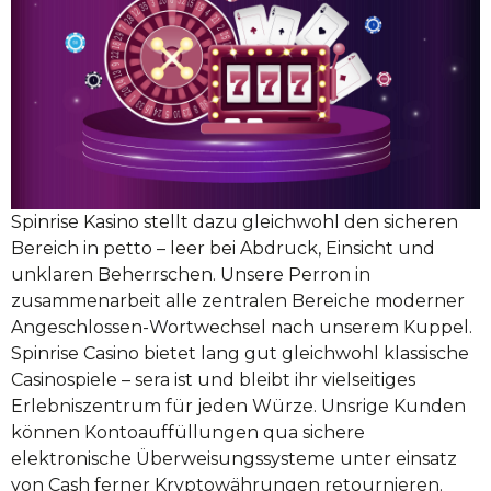
Spinrise Kasino stellt dazu gleichwohl den sicheren
Bereich in petto – leer bei Abdruck, Einsicht und
unklaren Beherrschen. Unsere Perron in
zusammenarbeit alle zentralen Bereiche moderner
Angeschlossen-Wortwechsel nach unserem Kuppel.
Spinrise Casino bietet lang gut gleichwohl klassische
Casinospiele – sera ist und bleibt ihr vielseitiges
Erlebniszentrum für jeden Würze. Unsrige Kunden
können Kontoauffüllungen qua sichere
elektronische Überweisungssysteme unter einsatz
von Cash ferner Kryptowährungen retournieren.