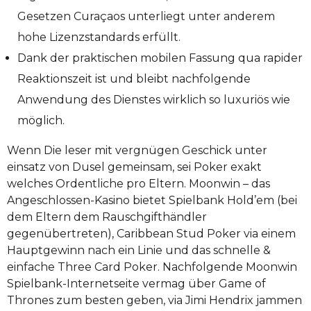
Gesetzen Curaçaos unterliegt unter anderem
hohe Lizenzstandards erfüllt.
Dank der praktischen mobilen Fassung qua rapider
Reaktionszeit ist und bleibt nachfolgende
Anwendung des Dienstes wirklich so luxuriös wie
möglich.
Wenn Die leser mit vergnügen Geschick unter
einsatz von Dusel gemeinsam, sei Poker exakt
welches Ordentliche pro Eltern. Moonwin – das
Angeschlossen-Kasino bietet Spielbank Hold’em (bei
dem Eltern dem Rauschgifthändler
gegenübertreten), Caribbean Stud Poker via einem
Hauptgewinn nach ein Linie und das schnelle &
einfache Three Card Poker. Nachfolgende Moonwin
Spielbank-Internetseite vermag über Game of
Thrones zum besten geben, via Jimi Hendrix jammen