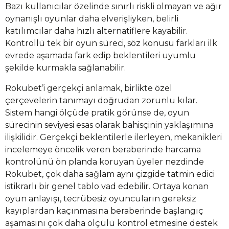
Bazı kullanıcılar özelinde sınırlı riskli olmayan ve ağır
oynanışlı oyunlar daha elverişliyken, belirli
katılımcılar daha hızlı alternatiflere kayabilir.
Kontrollü tek bir oyun süreci, söz konusu farkları ilk
evrede aşamada fark edip beklentileri uyumlu
şekilde kurmakla sağlanabilir.
Rokubet’i gerçekçi anlamak, birlikte özel
çerçevelerin tanımayı doğrudan zorunlu kılar.
Sistem hangi ölçüde pratik görünse de, oyun
sürecinin seviyesi esas olarak bahisçinin yaklaşımına
ilişkilidir. Gerçekçi beklentilerle ilerleyen, mekanikleri
incelemeye öncelik veren beraberinde harcama
kontrolünü ön planda koruyan üyeler nezdinde
Rokubet, çok daha sağlam aynı çizgide tatmin edici
istikrarlı bir genel tablo vad edebilir. Ortaya konan
oyun anlayışı, tecrübesiz oyuncuların gereksiz
kayıplardan kaçınmasına beraberinde başlangıç
aşamasını çok daha ölçülü kontrol etmesine destek