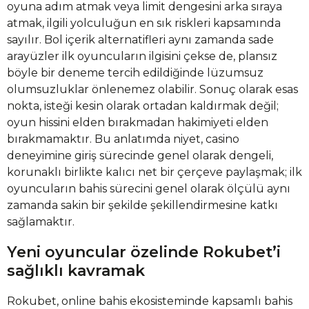
oyuna adım atmak veya limit dengesini arka sıraya
atmak, ilgili yolculuğun en sık riskleri kapsamında
sayılır. Bol içerik alternatifleri aynı zamanda sade
arayüzler ilk oyuncuların ilgisini çekse de, plansız
böyle bir deneme tercih edildiğinde lüzumsuz
olumsuzluklar önlenemez olabilir. Sonuç olarak esas
nokta, isteği kesin olarak ortadan kaldırmak değil;
oyun hissini elden bırakmadan hakimiyeti elden
bırakmamaktır. Bu anlatımda niyet, casino
deneyimine giriş sürecinde genel olarak dengeli,
korunaklı birlikte kalıcı net bir çerçeve paylaşmak; ilk
oyuncuların bahis sürecini genel olarak ölçülü aynı
zamanda sakin bir şekilde şekillendirmesine katkı
sağlamaktır.
Yeni oyuncular özelinde Rokubet’i
sağlıklı kavramak
Rokubet, online bahis ekosisteminde kapsamlı bahis