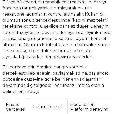
Bütçe düzeyleri, harcanabilecek maksimum parayı
önceden tanımlayarak tanımlayarak hızlı ile
reaksiyonel adımların kontrol altına alır. Kullanıcı,
olumsuz sonuç gerçekleştiğinde “kaçınılmaz telafi”
refleksine kontrollü şekilde daha az düşer. Deneyim
süresi düzeyleri ise devamlı deneyim deneyimlerinde
zihinsel enerji düşmesini ile kontrol kaybını kontrol
altına alır. Oturum kontrolü tanımlı bahisçiler, süreç
içine oldukça bilinçli ilerler bununla birlikte
uyguladığı kararları dengeleyici analiz eder.
Bu çerçevelerin pratikte hangi yöntemle
gerçekleştirilebileceğini paylaşmak adına, başlangıç
bütçesine düzeyine göre belirlenen yaklaşımlar
devamındaki çizelgede: Tecrübesiz limitine oranla
belirlenen strateji:
Finans
Hedeflenen
Katılım Formatı
Çerçevesi
Platform deneyimi