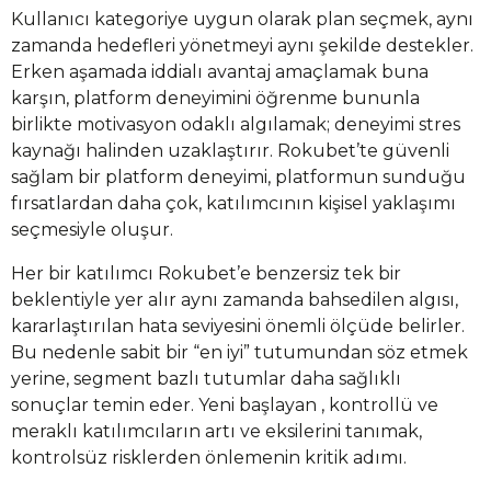
Kullanıcı kategoriye uygun olarak plan seçmek, aynı
zamanda hedefleri yönetmeyi aynı şekilde destekler.
Erken aşamada iddialı avantaj amaçlamak buna
karşın, platform deneyimini öğrenme bununla
birlikte motivasyon odaklı algılamak; deneyimi stres
kaynağı halinden uzaklaştırır. Rokubet’te güvenli
sağlam bir platform deneyimi, platformun sunduğu
fırsatlardan daha çok, katılımcının kişisel yaklaşımı
seçmesiyle oluşur.
Her bir katılımcı Rokubet’e benzersiz tek bir
beklentiyle yer alır aynı zamanda bahsedilen algısı,
kararlaştırılan hata seviyesini önemli ölçüde belirler.
Bu nedenle sabit bir “en iyi” tutumundan söz etmek
yerine, segment bazlı tutumlar daha sağlıklı
sonuçlar temin eder. Yeni başlayan , kontrollü ve
meraklı katılımcıların artı ve eksilerini tanımak,
kontrolsüz risklerden önlemenin kritik adımı.