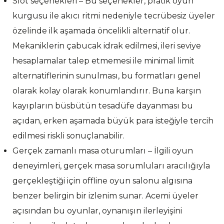
Slot seçenekleri – Bu seçenekler, pratik oyun
kurgusu ile akıcı ritmi nedeniyle tecrübesiz üyeler
özelinde ilk aşamada öncelikli alternatif olur.
Mekaniklerin çabucak idrak edilmesi, ileri seviye
hesaplamalar talep etmemesi ile minimal limit
alternatiflerinin sunulması, bu formatları genel
olarak kolay olarak konumlandırır. Buna karşın
kayıpların büsbütün tesadüfe dayanması bu
açıdan, erken aşamada büyük para isteğiyle tercih
edilmesi riskli sonuçlanabilir.
Gerçek zamanlı masa oturumları – İlgili oyun
deneyimleri, gerçek masa sorumluları aracılığıyla
gerçekleştiği için offline oyun salonu algısına
benzer belirgin bir izlenim sunar. Acemi üyeler
açısından bu oyunlar, oynanışın ilerleyişini