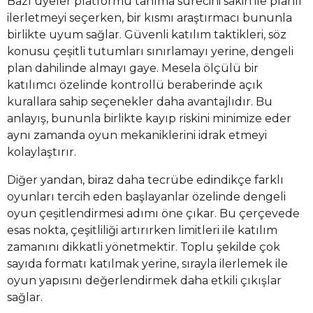
Bazı üyeler platformu tanıma sürecini sakin ile planlı
ilerletmeyi seçerken, bir kısmı araştırmacı bununla
birlikte uyum sağlar. Güvenli katılım taktikleri, söz
konusu çeşitli tutumları sınırlamayı yerine, dengeli
plan dahilinde almayı gaye. Mesela ölçülü bir
katılımcı özelinde kontrollü beraberinde açık
kurallara sahip seçenekler daha avantajlıdır. Bu
anlayış, bununla birlikte kayıp riskini minimize eder
aynı zamanda oyun mekaniklerini idrak etmeyi
kolaylaştırır.
Diğer yandan, biraz daha tecrübe edindikçe farklı
oyunları tercih eden başlayanlar özelinde dengeli
oyun çeşitlendirmesi adımı öne çıkar. Bu çerçevede
esas nokta, çeşitliliği artırırken limitleri ile katılım
zamanını dikkatli yönetmektir. Toplu şekilde çok
sayıda formatı katılmak yerine, sırayla ilerlemek ile
oyun yapısını değerlendirmek daha etkili çıkışlar
sağlar.