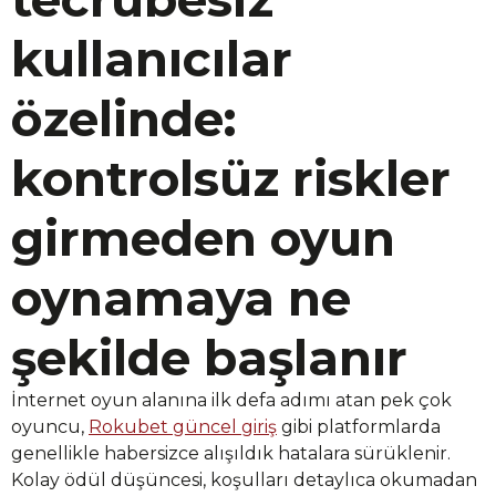
kullanıcılar
özelinde:
kontrolsüz riskler
girmeden oyun
oynamaya ne
şekilde başlanır
İnternet oyun alanına ilk defa adımı atan pek çok
oyuncu,
Rokubet güncel giriş
gibi platformlarda
genellikle habersizce alışıldık hatalara sürüklenir.
Kolay ödül düşüncesi, koşulları detaylıca okumadan