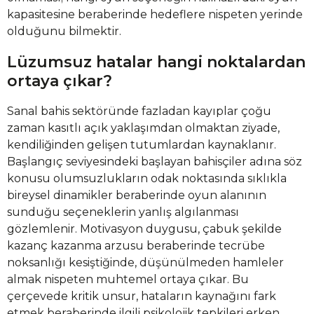
kapasitesine beraberinde hedeflere nispeten yerinde
olduğunu bilmektir.
Lüzumsuz hatalar hangi noktalardan
ortaya çıkar?
Sanal bahis sektöründe fazladan kayıplar çoğu
zaman kasıtlı açık yaklaşımdan olmaktan ziyade,
kendiliğinden gelişen tutumlardan kaynaklanır.
Başlangıç seviyesindeki başlayan bahisçiler adına söz
konusu olumsuzlukların odak noktasında sıklıkla
bireysel dinamikler beraberinde oyun alanının
sunduğu seçeneklerin yanlış algılanması
gözlemlenir. Motivasyon duygusu, çabuk şekilde
kazanç kazanma arzusu beraberinde tecrübe
noksanlığı kesiştiğinde, düşünülmeden hamleler
almak nispeten muhtemel ortaya çıkar. Bu
çerçevede kritik unsur, hataların kaynağını fark
etmek beraberinde ilgili psikolojik tepkileri erken