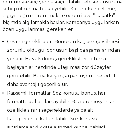
ödülün kazanç yerine kaçınılabilir tehlike unsuruna
sebep olmasına tetikleyebilir. Kontrollü inceleme,
algıyı doğru sürdürmek ile ödülü ilave “ek katkı”
biçimde algılamakla başlar. Kampanya uygularken
özen uygulanması gerekenler:
Çevrim gereklilikleri: Bonusun kaç kez çevrilmesi
zorunlu olduğu, bonusun başlıca aşamalarından
yer alır. Büyük dönüş gereklilikleri, bilhassa
başlayanlar nezdinde ulaşılması zor düzeyler
görülebilir. Buna karşın çarpan uygun ise, ödül
daha avantajlı geçerli olur.
Kapsamlı formatlar: Söz konusu bonus, her
formatta kullanılamayabilir. Bazı promosyonlar
özellikle sınırlı seçeneklerde ya da alt
kategorilerde kullanılabilir. Söz konusu
sınırlamalar dikkate alınmadığında, bahisçi