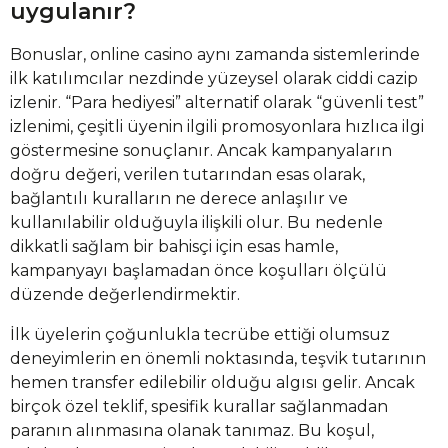
uygulanır?
Bonuslar, online casino aynı zamanda sistemlerinde
ilk katılımcılar nezdinde yüzeysel olarak ciddi cazip
izlenir. “Para hediyesi” alternatif olarak “güvenli test”
izlenimi, çeşitli üyenin ilgili promosyonlara hızlıca ilgi
göstermesine sonuçlanır. Ancak kampanyaların
doğru değeri, verilen tutarından esas olarak,
bağlantılı kuralların ne derece anlaşılır ve
kullanılabilir olduğuyla ilişkili olur. Bu nedenle
dikkatli sağlam bir bahisçi için esas hamle,
kampanyayı başlamadan önce koşulları ölçülü
düzende değerlendirmektir.
İlk üyelerin çoğunlukla tecrübe ettiği olumsuz
deneyimlerin en önemli noktasında, teşvik tutarının
hemen transfer edilebilir olduğu algısı gelir. Ancak
birçok özel teklif, spesifik kurallar sağlanmadan
paranın alınmasına olanak tanımaz. Bu koşul,