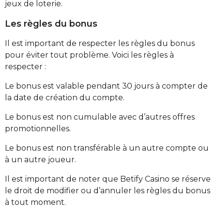
jeux de loterie.
Les règles du bonus
Il est important de respecter les règles du bonus
pour éviter tout problème. Voici les règles à
respecter :
Le bonus est valable pendant 30 jours à compter de
la date de création du compte.
Le bonus est non cumulable avec d’autres offres
promotionnelles.
Le bonus est non transférable à un autre compte ou
à un autre joueur.
Il est important de noter que Betify Casino se réserve
le droit de modifier ou d’annuler les règles du bonus
à tout moment.