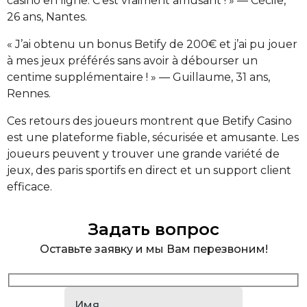
casino en ligne. C’est vraiment amusant ! » — Cécile,
26 ans, Nantes.
« J’ai obtenu un bonus Betify de 200€ et j’ai pu jouer
à mes jeux préférés sans avoir à débourser un
centime supplémentaire ! » — Guillaume, 31 ans,
Rennes.
Ces retours des joueurs montrent que Betify Casino
est une plateforme fiable, sécurisée et amusante. Les
joueurs peuvent y trouver une grande variété de
jeux, des paris sportifs en direct et un support client
efficace.
Задать вопрос
Оставьте заявку и мы Вам перезвоним!