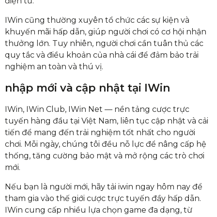
điện tử.
IWin cũng thường xuyên tổ chức các sự kiện và
khuyến mãi hấp dẫn, giúp người chơi có cơ hội nhận
thưởng lớn. Tuy nhiên, người chơi cần tuân thủ các
quy tắc và điều khoản của nhà cái để đảm bảo trải
nghiệm an toàn và thú vị.
nhập mới và cập nhật tại IWin
IWin, IWin Club, IWin Net — nền tảng cược trực
tuyến hàng đầu tại Việt Nam, liên tục cập nhật và cải
tiến để mang đến trải nghiệm tốt nhất cho người
chơi. Mỗi ngày, chúng tôi đều nỗ lực để nâng cấp hệ
thống, tăng cường bảo mật và mở rộng các trò chơi
mới.
Nếu bạn là người mới, hãy tải iwin ngay hôm nay để
tham gia vào thế giới cược trực tuyến đầy hấp dẫn.
IWin cung cấp nhiều lựa chọn game đa dạng, từ