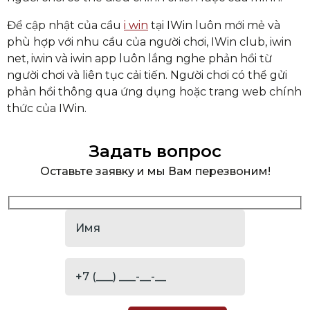
Để cập nhật của cầu
i win
tại IWin luôn mới mẻ và
phù hợp với nhu cầu của người chơi, IWin club, iwin
net, iwin và iwin app luôn lắng nghe phản hồi từ
người chơi và liên tục cải tiến. Người chơi có thể gửi
phản hồi thông qua ứng dụng hoặc trang web chính
thức của IWin.
Задать вопрос
Оставьте заявку и мы Вам перезвоним!