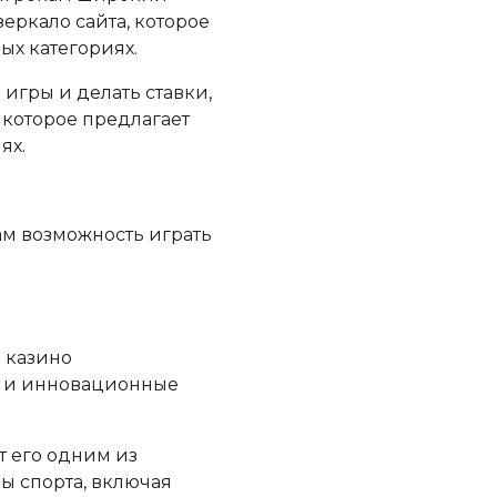
зеркало сайта, которое
ых категориях.
игры и делать ставки,
, которое предлагает
ях.
ам возможность играть
 казино
ые и инновационные
т его одним из
ы спорта, включая