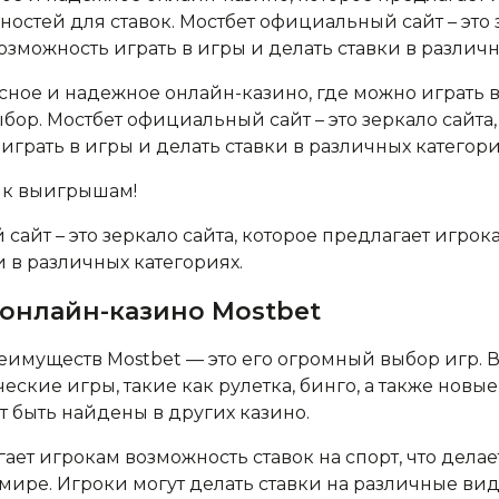
ностей для ставок. Мостбет официальный сайт – это 
зможность играть в игры и делать ставки в различн
сное и надежное онлайн-казино, где можно играть в 
выбор. Мостбет официальный сайт – это зеркало сайта
грать в игры и делать ставки в различных категори
ь к выигрышам!
сайт – это зеркало сайта, которое предлагает игрок
и в различных категориях.
онлайн-казино Mostbet
имуществ Mostbet — это его огромный выбор игр. В
еские игры, такие как рулетка, бинго, а также нов
т быть найдены в других казино.
ает игрокам возможность ставок на спорт, что делае
мире. Игроки могут делать ставки на различные вид