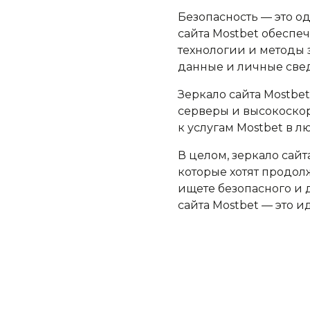
Безопасность — это од
сайта Mostbet обеспе
технологии и методы з
данные и личные све
Зеркало сайта Mostbe
серверы и высокоскор
к услугам Mostbet в л
В целом, зеркало сайт
которые хотят продолж
ищете безопасного и д
сайта Mostbet — это 