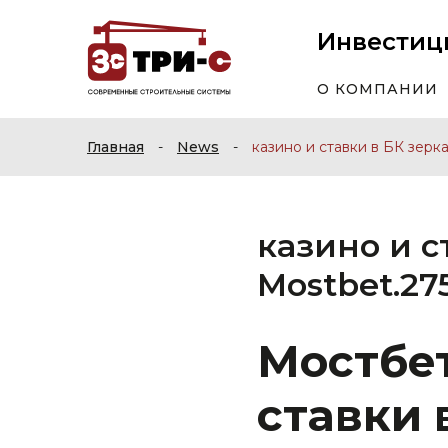
Инвестиц
О КОМПАНИИ
Главная
-
News
-
казино и ставки в БК зерк
казино и с
Mostbet.27
Мостбет
ставки 