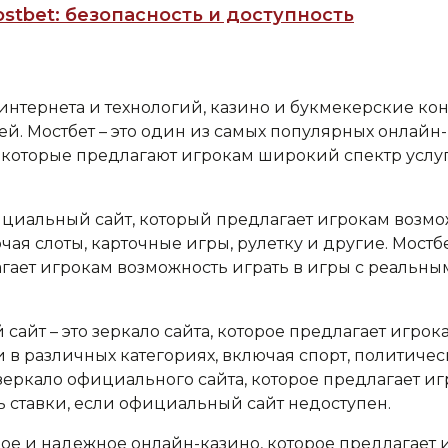
stbet: безопасность и доступность
нтернета и технологий, казино и букмекерские ко
й. Мостбет – это один из самых популярных онлайн
 которые предлагают игрокам широкий спектр услу
фициальный сайт, который предлагает игрокам возмо
ая слоты, карточные игры, рулетку и другие. Мостбе
агает игрокам возможность играть в игры с реаль
сайт – это зеркало сайта, которое предлагает игрок
и в различных категориях, включая спорт, политичес
о зеркало официального сайта, которое предлагает и
ь ставки, если официальный сайт недоступен.
сное и надежное онлайн-казино, которое предлагае