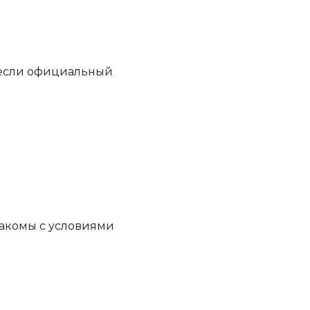
, если официальный
знакомы с условиями