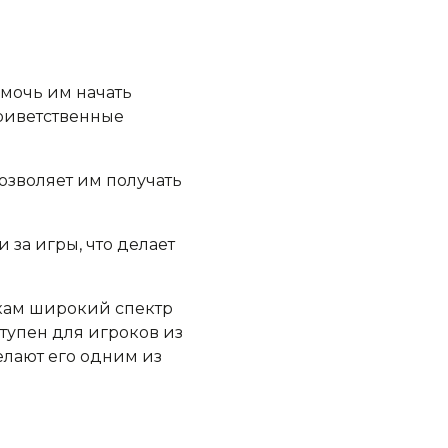
омочь им начать
приветственные
озволяет им получать
 за игры, что делает
окам широкий спектр
тупен для игроков из
елают его одним из