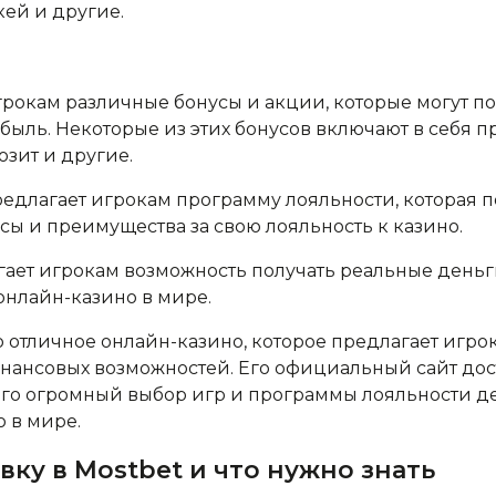
кей и другие.
грокам различные бонусы и акции, которые могут п
ибыль. Некоторые из этих бонусов включают в себя 
озит и другие.
предлагает игрокам программу лояльности, которая п
ы и преимущества за свою лояльность к казино.
гает игрокам возможность получать реальные деньги
онлайн-казино в мире.
то отличное онлайн-казино, которое предлагает игр
нансовых возможностей. Его официальный сайт дос
 его огромный выбор игр и программы лояльности д
 в мире.
вку в Mostbet и что нужно знать