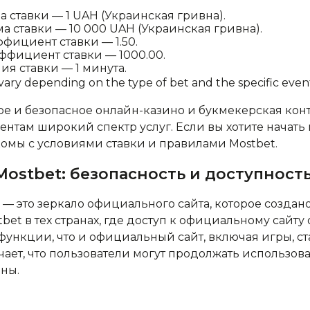
ставки — 1 UAH (Украинская гривна).
 ставки — 10 000 UAH (Украинская гривна).
ициент ставки — 1.50.
фициент ставки — 1000.00.
я ставки — 1 минута.
ary depending on the type of bet and the specific even
ое и безопасное онлайн-казино и букмекерская конт
нтам широкий спектр услуг. Если вы хотите начать и
акомы с условиями ставки и правилами Mostbet.
Mostbet: безопасность и доступност
t — это зеркало официального сайта, которое созда
tbet в тех странах, где доступ к официальному сайту
 функции, что и официальный сайт, включая игры, с
чает, что пользователи могут продолжать использова
ны.