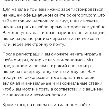
Для начала игры вам нужно зарегистрироваться
на нашем официальном сайте pokerdom.com. Это
займет только несколько минут, и вы сможете
начать играть в любое время, которое вам удобно.
Вам доступны различные варианты регистрации,
включая регистрацию через социальные сети
или через электронную почту.
После регистрации вы сможете начать играть в
любые игры, которые вам понравились. Мы
предлагаем игрокам широкий спектр игр,
включая покер, рулетку, бинго и другие. Вам
доступны также различные варианты ставок,
включая минимальные и максимальные ставки,
чтобы вы могли играть в соответствии с вашими
финансовыми возможностями.
Кроме того, на нашем официальном сайте