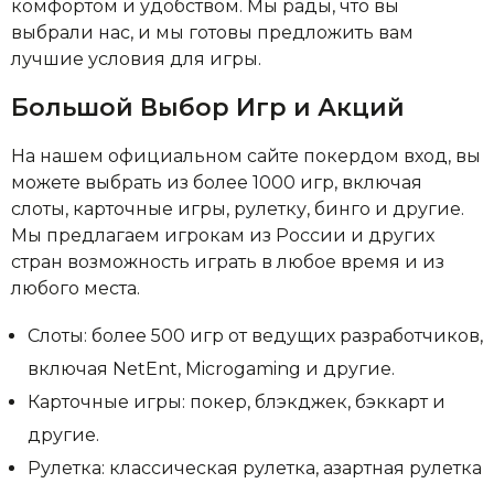
комфортом и удобством. Мы рады, что вы
выбрали нас, и мы готовы предложить вам
лучшие условия для игры.
Большой Выбор Игр и Акций
На нашем официальном сайте покердом вход, вы
можете выбрать из более 1000 игр, включая
слоты, карточные игры, рулетку, бинго и другие.
Мы предлагаем игрокам из России и других
стран возможность играть в любое время и из
любого места.
Слоты: более 500 игр от ведущих разработчиков,
включая NetEnt, Microgaming и другие.
Карточные игры: покер, блэкджек, бэккарт и
другие.
Рулетка: классическая рулетка, азартная рулетка