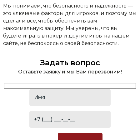
Мы понимаем, что безопасность и надежность —
это ключевые факторы для игроков, и поэтому мы
сделали все, чтобы обеспечить вам
максимальную защиту. Мы уверены, что вы
будете играть в покер и другие игры на нашем
сайте, не беспокоясь о своей безопасности.
Задать вопрос
Оставьте заявку и мы Вам перезвоним!