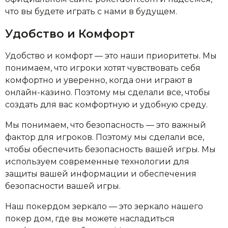
что вы будете играть с нами в будущем.
Удобство и Комфорт
Удобство и комфорт — это наши приоритеты. Мы
понимаем, что игроки хотят чувствовать себя
комфортно и уверенно, когда они играют в
онлайн-казино. Поэтому мы сделали все, чтобы
создать для вас комфортную и удобную среду.
Мы понимаем, что безопасность — это важный
фактор для игроков. Поэтому мы сделали все,
чтобы обеспечить безопасность вашей игры. Мы
используем современные технологии для
защиты вашей информации и обеспечения
безопасности вашей игры.
Наш покердом зеркало — это зеркало нашего
покер дом, где вы можете насладиться