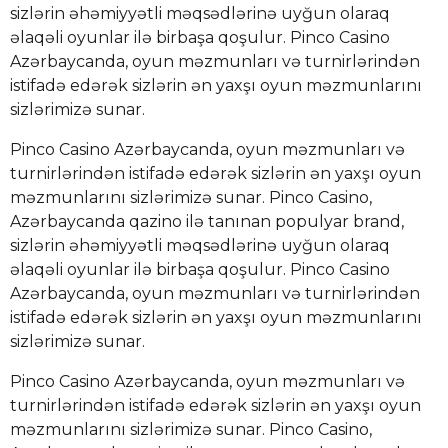
sizlərin əhəmiyyətli məqsədlərinə uyğun olaraq
əlaqəli oyunlar ilə birbaşa qoşulur. Pinco Casino
Azərbaycanda, oyun məzmunları və turnirlərindən
istifadə edərək sizlərin ən yaxşı oyun məzmunlarını
sizlərimizə sunar.
Pinco Casino Azərbaycanda, oyun məzmunları və
turnirlərindən istifadə edərək sizlərin ən yaxşı oyun
məzmunlarını sizlərimizə sunar. Pinco Casino,
Azərbaycanda qazino ilə tanınan populyar brand,
sizlərin əhəmiyyətli məqsədlərinə uyğun olaraq
əlaqəli oyunlar ilə birbaşa qoşulur. Pinco Casino
Azərbaycanda, oyun məzmunları və turnirlərindən
istifadə edərək sizlərin ən yaxşı oyun məzmunlarını
sizlərimizə sunar.
Pinco Casino Azərbaycanda, oyun məzmunları və
turnirlərindən istifadə edərək sizlərin ən yaxşı oyun
məzmunlarını sizlərimizə sunar. Pinco Casino,