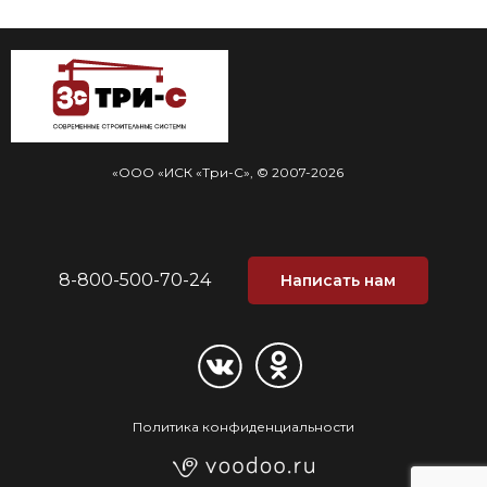
«ООО «ИСК «Три-С», © 2007-2026
8-800-500-70-24
Написать нам
Политика конфиденциальности