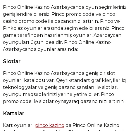
Pinco Online Kazino Azərbaycanda oyun seçimlərinizi
genişləndirə bilərsiz. Pinco promo code və pinco
casino promo code ilə qazancınızı artırın. Pinco və
Pinko az oyunlar arasında seçim edə bilərsiniz. Pinco
game tərəfindən hazırlanmış oyunlar, Azərbaycan
oyunçuları üçün idealdir. Pinco Online Kazino
Azərbaycanda oyunlar arasında:
Slotlar
Pinco Online Kazino Azərbaycanda geniş bir slot
oyunları kataloqu var. Qeyri-standart grafiklər, ilərliq
teknologiyalar və geniş qazanc şansları ilə slotlar,
oyunçu məqsədlərinizi yerinə yetirə bilər. Pinco
promo code ilə slotlar oynayaraq qazancınızı artırın.
Kartalar
Kart oyunları
pinco kazino
da Pinco Online Kazino