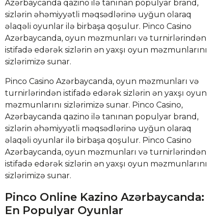
Azərbaycanda qazino ilə tanınan populyar brand,
sizlərin əhəmiyyətli məqsədlərinə uyğun olaraq
əlaqəli oyunlar ilə birbaşa qoşulur. Pinco Casino
Azərbaycanda, oyun məzmunları və turnirlərindən
istifadə edərək sizlərin ən yaxşı oyun məzmunlarını
sizlərimizə sunar.
Pinco Casino Azərbaycanda, oyun məzmunları və
turnirlərindən istifadə edərək sizlərin ən yaxşı oyun
məzmunlarını sizlərimizə sunar. Pinco Casino,
Azərbaycanda qazino ilə tanınan populyar brand,
sizlərin əhəmiyyətli məqsədlərinə uyğun olaraq
əlaqəli oyunlar ilə birbaşa qoşulur. Pinco Casino
Azərbaycanda, oyun məzmunları və turnirlərindən
istifadə edərək sizlərin ən yaxşı oyun məzmunlarını
sizlərimizə sunar.
Pinco Online Kazino Azərbaycanda:
En Populyar Oyunlar