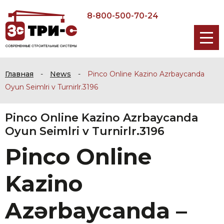
8-800-500-70-24
Главная
-
News
-
Pinco Online Kazino Azrbaycanda
Oyun Seimlri v Turnirlr.3196
Pinco Online Kazino Azrbaycanda
Oyun Seimlri v Turnirlr.3196
Pinco Online
Kazino
Azərbaycanda –