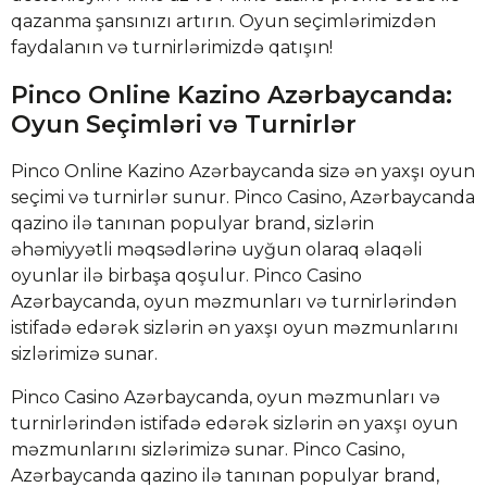
qazanma şansınızı artırın. Oyun seçimlərimizdən
faydalanın və turnirlərimizdə qatışın!
Pinco Online Kazino Azərbaycanda:
Oyun Seçimləri və Turnirlər
Pinco Online Kazino Azərbaycanda sizə ən yaxşı oyun
seçimi və turnirlər sunur. Pinco Casino, Azərbaycanda
qazino ilə tanınan populyar brand, sizlərin
əhəmiyyətli məqsədlərinə uyğun olaraq əlaqəli
oyunlar ilə birbaşa qoşulur. Pinco Casino
Azərbaycanda, oyun məzmunları və turnirlərindən
istifadə edərək sizlərin ən yaxşı oyun məzmunlarını
sizlərimizə sunar.
Pinco Casino Azərbaycanda, oyun məzmunları və
turnirlərindən istifadə edərək sizlərin ən yaxşı oyun
məzmunlarını sizlərimizə sunar. Pinco Casino,
Azərbaycanda qazino ilə tanınan populyar brand,