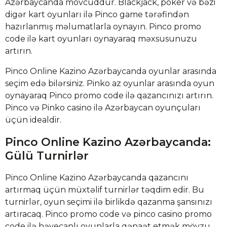
Azərbaycanda mövcuddur. Blackjack, poker və bəzi
digər kart oyunları ilə Pinco game tərəfindən
hazırlanmış məlumatlarla oynayın. Pinco promo
code ilə kart oyunları oynayaraq məxsusunuzu
artırın.
Pinco Online Kazino Azərbaycanda oyunlar arasında
seçim edə bilərsiniz. Pinko az oyunlar arasında oyun
oynayaraq Pinco promo code ilə qazancınızı artırın.
Pinco və Pinko casino ilə Azərbaycan oyunçuları
üçün idealdir.
Pinco Online Kazino Azərbaycanda:
Gülü Turnirlər
Pinco Online Kazino Azərbaycanda qazancını
artırmaq üçün müxtəlif turnirlər təqdim edir. Bu
turnirlər, oyun seçimi ilə birlikdə qazanma şansınızı
artıracaq. Pinco promo code və pinco casino promo
code ilə həyecanlı oyunlarla qənaət etmək mövzu