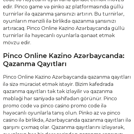
edir. Pinco game və pinko az platformasında güllü
turnirlər ilə qazanma şansınızı artırın. Bu turnirlər,
oyunların mənzili ilə birlikdə qazanma şansınızı
artıracaq. Pinco Online Kazino Azərbaycanda güllü
turnirlər ilə həyecanlı oyunlarla qənaət etmək
mövzu edir.
Pinco Online Kazino Azərbaycanda:
Qazanma Qayıtları
Pinco Online Kazino Azərbaycanda qazanma qayıtları
ilə sizə müraciət etmək istəyir. Bizim kafedrada
qazanma qayıtları tək tək izləyilir və qazanma
məbləği hər saniyədə səhifədən görünür. Pinco
promo code və pinco casino promo code ilə
həyəcanlı oyunlarla tanış olun. Pinko az və pinco
casino ilə birlikdə, Azərbaycanda qazanma qayıtları ilə
qarşını çıxmaq olar. Qazanma qayıtlarını izləyərək,