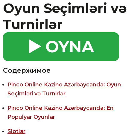
Oyun Seçimləri və
Turnirlər
▶️ OYNA
Содержимое
Pinco Online Kazino Azərbaycanda: Oyun
Seçimləri və Turnirlər
Pinco Online Kazino Azərbaycanda: En
Populyar Oyunlar
Slotlar