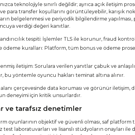
ızca teknolojiyle sınırlı değildir; ayrıca açık iletişim pro
ve para transfer koşullarını görüntüleyebilir, karışık no
uların belgelenmesi ve periyodik bilgilendirme yapılması
uya verdiği değeri kanıtlar.
ndırıcılık tespiti: İşlemler TLS ile korunur, fraud kontrol a
ödeme kuralları: Platform, tüm bonus ve ödeme prosed
nmiş iletişim: Sorulara verilen yanıtlar çabuk ve anlaşıl
ir, bu yöntemle oyuncu hakları teminat altına alınır.
alanı çerçevesinde data koruması ve görünür iletişim, d
 deneyimi için kritik unsurlardır.
 ve tarafsız denetimler
m oyunlarının objektif ve güvenli olması, saf platform t
z test laboratuvarları ve lisanslı stüdyoların onayları ile d