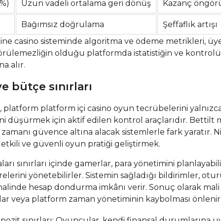
(%)
Uzun vadeli ortalama geri dönüş
Kazanç öngör
Bağımsız doğrulama
Şeffaflık artışı
line casino sisteminde algoritma ve ödeme metrikleri, ü
görülemezliğin olduğu platformda istatistiğin ve kontrol
a alır.
e bütçe sınırları
r, platform platform içi casino oyun tecrübelerini yalnızca
i düşürmek için aktif edilen kontrol araçlarıdır. Bettilt mis
zamanı güvence altına alacak sistemlerle fark yaratır. N
etkili ve güvenli oyun pratiği geliştirmek.
rı sınırları içinde gamerlar, para yönetimini planlayabil
relerini yönetebilirler. Sistemin sağladığı bildirimler,
 halinde hesap dondurma imkânı verir. Sonuç olarak mali 
r veya platform zaman yönetiminin kaybolması önlenir
pozit sınırları: Oyuncular, kendi finansal durumların