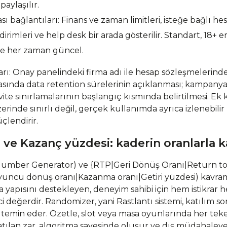
paylaşılır.
ı bağlantıları: Finans ve zaman limitleri, isteğe bağlı 
irimleri ve help desk bir arada gösterilir. Standart, 18+ er
likte her zaman güncel.
rı: Onay panelindeki firma adı ile hesap sözleşmelerindek
litikasında data retention sürelerinin açıklanması; kampany
ivite sınırlamalarının başlangıç kısmında belirtilmesi. Ek ko
zerinde sınırlı değil, gerçek kullanımda ayrıca izlenebilir
üçlendirir.
i ve Kazanç yüzdesi: kaderin oranlarla 
mber Generator) ve {RTP|Geri Dönüş Oranı|Return to
yuncu dönüş oranı|Kazanma oranı|Getiri yüzdesi) kavraml
 yapısını destekleyen, deneyim sahibi için hem istikrar he
ici değerdir. Randomizer, yani Rastlantı sistemi, katılım
emin eder. Özetle, slot veya masa oyunlarında her teke
 atılan zar, algoritma sayesinde oluşur ve dış müdahaley