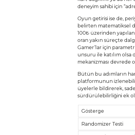
deneyim sahibi için “a
Oyun getirisi ise de, p
belirten matematiksel d
100₺ üzerinden yapılan 
oran yakın süreçte dalg
Gamer’lar için parametre
unsuru ile katılım olsa
mekanizması devrede o
Bütün bu adımların hari
platformunun izlenebilirl
üyelerle bildirerek, sad
sürdürülebilirliğini ek o
Gösterge
Randomizer Testi