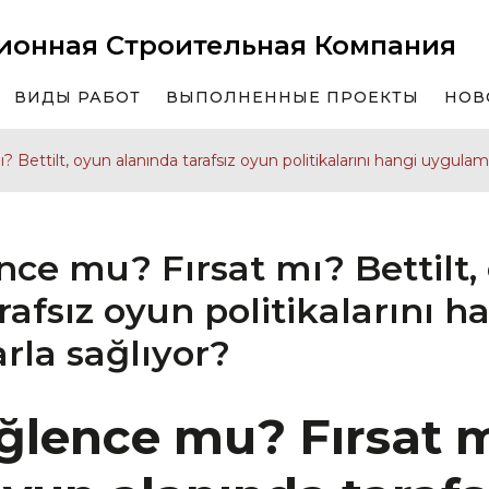
ионная Строительная Компания
ВИДЫ РАБОТ
ВЫПОЛНЕННЫЕ ПРОЕКТЫ
НОВ
Bettilt, oyun alanında tarafsız oyun politikalarını hangi uygulama
ce mu? Fırsat mı? Bettilt,
rafsız oyun politikalarını h
rla sağlıyor?
ğlence mu? Fırsat 