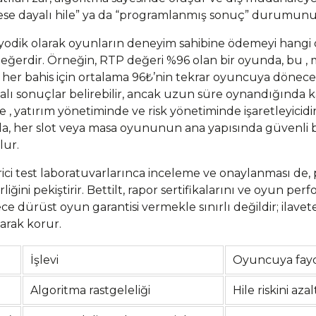
drese dayalı hile” ya da “programlanmış sonuç” durumu
eriyodik olarak oyunların deneyim sahibine ödemeyi hangi
eğerdir. Örneğin, RTP değeri %96 olan bir oyunda, bu , 
her bahis için ortalama 96₺’nin tekrar oyuncuya dönece
alı sonuçlar belirebilir, ancak uzun süre oynandığında 
 , yatırım yönetiminde ve risk yönetiminde işaretleyicidir.
 da, her slot veya masa oyununun ana yapısında güvenli b
lur.
ci test laboratuvarlarınca inceleme ve onaylanması de,
iğini pekiştirir. Bettilt, rapor sertifikalarını ve oyun per
ece dürüst oyun garantisi vermekle sınırlı değildir; ilavet
larak korur.
İşlevi
Oyuncuya fayd
Algoritma rastgeleliği
Hile riskini azal