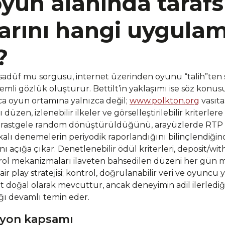
 oyun alanında taraf
larını hangi uygulam
?
sadüf mu sorgusu, internet üzerinden oyunu “talih”ten s
emli gözlük oluşturur. Bettilt’in yaklaşımı ise söz konu
zca oyun ortamına yalnızca değil;
www.polkton.org
vasıt
ı düzen, izlenebilir ilkeler ve görselleştirilebilir kriterler
G rastgele random dönüştürüldüğünü, arayüzlerde RTP
fikalı denemelerin periyodik raporlandığını bilinçlendiğ
nı açığa çıkar. Denetlenebilir ödül kriterleri, deposit/wi
l mekanizmaları ilaveten bahsedilen düzeni her gün me
fair play stratejisi; kontrol, doğrulanabilir veri ve oyuncu
at doğal olarak mevcuttur, ancak deneyimin adil ilerlediğ
ığı devamlı temin eder.
syon kapsamı