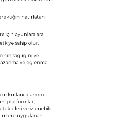
rektiğini hatırlatan
e için oyunlara ara
tkiye sahip olur.
ının sağlığını ve
ce kazanma ve eğlenme
orm kullanıcılarının
smî platformlar,
okolleri ve izlenebilir
mak üzere uygulanan