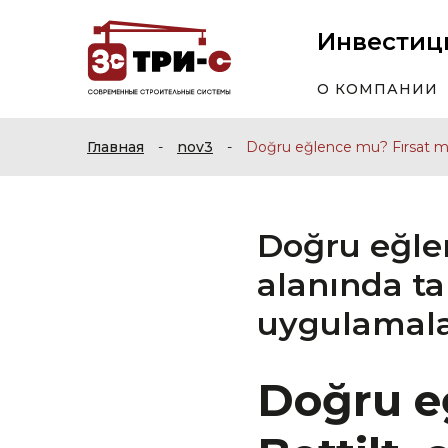
Инвестиц
О КОМПАНИИ
Главная
-
nov3
-
Doğru eğlence mu? Fırsat mı? 
Doğru eğlen
alanında ta
uygulamala
Doğru e