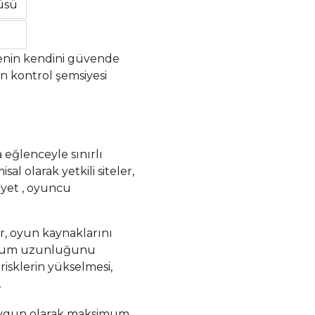
üsü
yenin kendini güvende
ün kontrol şemsiyesi
 eğlenceyle sınırlı
al olarak yetkili siteler,
iyet , oyuncu
ir, oyun kaynaklarını
 oturum uzunluğunu
risklerin yükselmesi,
.
a uygun olarak maksimum