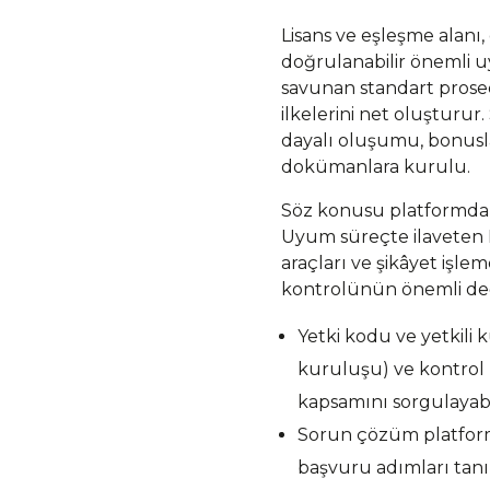
Lisans ve eşleşme alanı,
doğrulanabilir önemli uy
savunan standart prosed
ilkelerini net oluşturur
dayalı oluşumu, bonusların
dokümanlara kurulu.
Söz konusu platformda l
Uyum süreçte ilaveten K
araçları ve şikâyet işlem
kontrolünün önemli deği
Yetki kodu ve yetkili
kuruluşu) ve kontrol l
kapsamını sorgulayabil
Sorun çözüm platformla
başvuru adımları tan