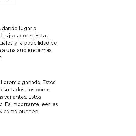
e, dando lugar a
los jugadores. Estas
les, y la posibilidad de
n a una audiencia más
.
l premio ganado. Estos
resultados. Los bonos
s variantes. Estos
. Es importante leer las
, y cómo pueden