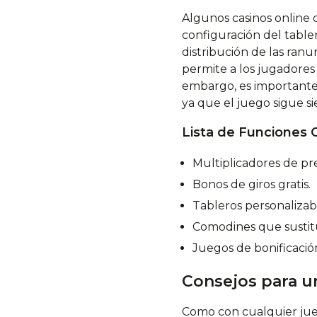
Algunos casinos online 
configuración del tabler
distribución de las ranu
permite a los jugadores a
embargo, es importante 
ya que el juego sigue 
Lista de Funciones 
Multiplicadores de pr
Bonos de giros gratis.
Tableros personalizab
Comodines que sustitu
Juegos de bonificación
Consejos para u
Como con cualquier jue