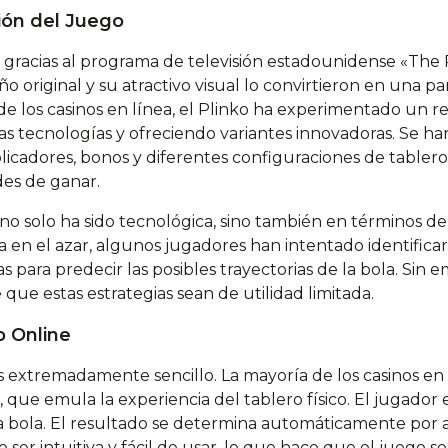
ción del Juego
 gracias al programa de televisión estadounidense «The P
o original y su atractivo visual lo convirtieron en una pa
e los casinos en línea, el Plinko ha experimentado un r
s tecnologías y ofreciendo variantes innovadoras. Se h
icadores, bonos y diferentes configuraciones de tabler
des de ganar.
no solo ha sido tecnológica, sino también en términos de e
 en el azar, algunos jugadores han intentado identificar
jas para predecir las posibles trayectorias de la bola. Sin
 que estas estrategias sean de utilidad limitada.
o Online
es extremadamente sencillo. La mayoría de los casinos en
o, que emula la experiencia del tablero físico. El jugador
a bola. El resultado se determina automáticamente por al
e ser intuitiva y fácil de usar, lo que hace que el juego s