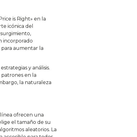
rice is Right» en la
rte icónica del
esurgimiento,
an incorporado
o para aumentar la
strategias y análisis.
 patrones en la
 embargo, la naturaleza
 línea ofrecen una
 elige el tamaño de su
goritmos aleatorios. La
ea accesible para todos