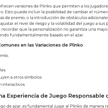
ofrecen versiones de Plinko que permiten a los jugadores
o. Esto puede incluir la posibilidad de cambiar el número d
ras de premio, o la introducción de obstáculos adicionale
justar el nivel de riesgo y la volatilidad del juego a sus 
recordar que la personalización no garantiza una mayor
siendo fundamentalmente basado en el azar.
Comunes en las Variaciones de Plinko
emio.
les.
yen a otros símbolos.
 interactivos.
na Experiencia de Juego Responsable 
go de azar, es fundamental jugar al Plinko de manera r