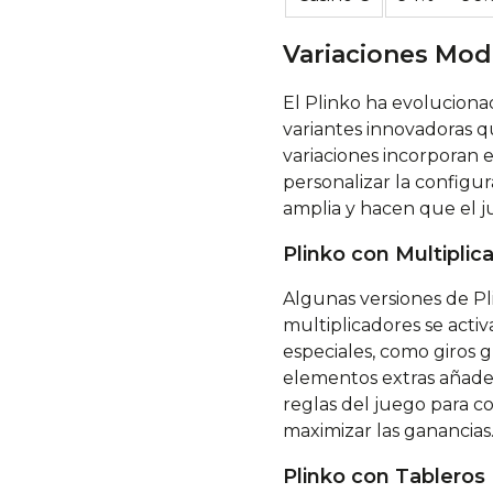
Variaciones Mod
El Plinko ha evolucionad
variantes innovadoras q
variaciones incorporan 
personalizar la configu
amplia y hacen que el j
Plinko con Multipli
Algunas versiones de Pl
multiplicadores se acti
especiales, como giros g
elementos extras añaden
reglas del juego para 
maximizar las ganancias
Plinko con Tableros