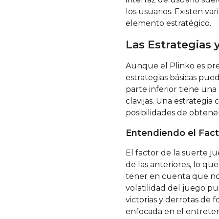
los usuarios. Existen v
elemento estratégico.
Las Estrategias 
Aunque el Plinko es pr
estrategias básicas pue
parte inferior tiene una
clavijas. Una estrategia
posibilidades de obtene
Entendiendo el Facto
El factor de la suerte 
de las anteriores, lo qu
tener en cuenta que no 
volatilidad del juego p
victorias y derrotas de
enfocada en el entreten