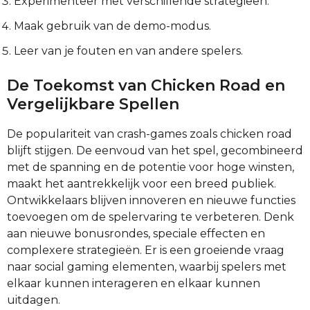
Experimenteer met verschillende strategieën.
Maak gebruik van de demo-modus.
Leer van je fouten en van andere spelers.
De Toekomst van Chicken Road en
Vergelijkbare Spellen
De populariteit van crash-games zoals chicken road
blijft stijgen. De eenvoud van het spel, gecombineerd
met de spanning en de potentie voor hoge winsten,
maakt het aantrekkelijk voor een breed publiek.
Ontwikkelaars blijven innoveren en nieuwe functies
toevoegen om de spelervaring te verbeteren. Denk
aan nieuwe bonusrondes, speciale effecten en
complexere strategieën. Er is een groeiende vraag
naar social gaming elementen, waarbij spelers met
elkaar kunnen interageren en elkaar kunnen
uitdagen.