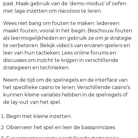
past. Maak gebruik van de ’demo-modus’ of oefen
met lage inzetten om risicoloos te leren.
Wees niet bang om fouten te maken. Iedereen
maakt fouten, vooral in het begin. Beschouw fouten
als leermogelijkheden en gebruik ze om je strategie
te verbeteren. Bekijk video’s van ervaren spelers en
leer van hun tactieken. Lees online forums en
discussies om inzicht te krijgen in verschillende
strategieën en technieken.
Neem de tijd om de spelregels en de interface van
het specifieke casino te leren. Verschillende casino’s
kunnen kleine variaties hebben in de spelregels of
de lay-out van het spel.
Begin met kleine inzetten.
Observeer het spel en leer de basisprincipes.