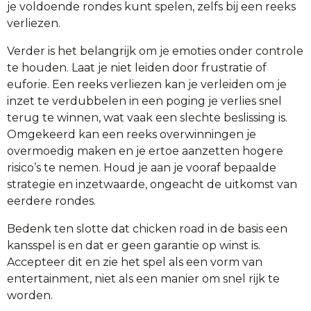
je voldoende rondes kunt spelen, zelfs bij een reeks
verliezen.
Verder is het belangrijk om je emoties onder controle
te houden. Laat je niet leiden door frustratie of
euforie. Een reeks verliezen kan je verleiden om je
inzet te verdubbelen in een poging je verlies snel
terug te winnen, wat vaak een slechte beslissing is.
Omgekeerd kan een reeks overwinningen je
overmoedig maken en je ertoe aanzetten hogere
risico’s te nemen. Houd je aan je vooraf bepaalde
strategie en inzetwaarde, ongeacht de uitkomst van
eerdere rondes.
Bedenk ten slotte dat chicken road in de basis een
kansspel is en dat er geen garantie op winst is.
Accepteer dit en zie het spel als een vorm van
entertainment, niet als een manier om snel rijk te
worden.