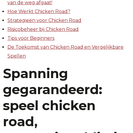
van de weg afgaat!
Hoe Werkt Chicken Road?
Strategieën voor Chicken Road
Risicobeheer bij Chicken Road
Tips voor Beginners
De Toekomst van Chicken Road en Vergelijkbare
Spellen
Spanning
gegarandeerd:
speel chicken
road,