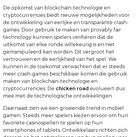
De opkomst van blockchain-technologie en
cryptocurrencies biedt nieuwe mogelijkheden voor
de ontwikkeling van eerlijke en transparante crash-
games. Door gebruik te maken van provably fair
technology kunnen spelers verifiëren dat de
uitkomst van elke ronde willekeurig is en niet
gemanipuleerd kan worden. Dit vergroot het
vertrouwen en de eerlijkheid van het spel. We
kunnen in de toekomst verwachten dat er steeds
meer crash-games beschikbaar komen die gebruik
maken van blockchain-technologie en
cryptocurrencies. De
chicken road
evolueert dus
mee met de technologische ontwikkelingen.
Daarnaast zien we een groeiende trend in mobiel
gamen. Steeds meer spelers kiezen ervoor om hun
favoriete casinospellen te spelen op hun
smartphones of tablets. Ontwikkelaars richten zich