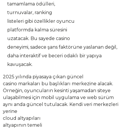
tamamlama ödülleri,
turnuvalar, ranking
listeleri gibi özellikler oyuncu
platformda kalma süresini
uzatacak. Bu sayede casino
deneyimi, sadece şans faktörüne yaslanan değil,
daha interaktif ve beceri odaklı bir yapıya
kavuşacak.
2025 yılında piyasaya çıkan güncel
casino markaları bu başlıkları merkezine alacak.
Örneğin, oyuncuların kesinti yaşamadan siteye
ulaşabilmesi için mobil uygulama ve web sürüm
aynı anda güncel tutulacak. Kendi veri merkezleri
yerine
cloud altyapıları
altyapının temeli