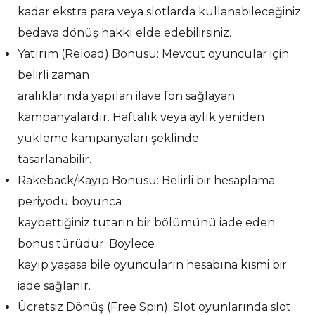
kadar ekstra para veya slotlarda kullanabileceğiniz
bedava dönüş hakkı elde edebilirsiniz.
Yatırım (Reload) Bonusu: Mevcut oyuncular için
belirli zaman
aralıklarında yapılan ilave fon sağlayan
kampanyalardır. Haftalık veya aylık yeniden
yükleme kampanyaları şeklinde
tasarlanabilir.
Rakeback/Kayıp Bonusu: Belirli bir hesaplama
periyodu boyunca
kaybettiğiniz tutarın bir bölümünü iade eden
bonus türüdür. Böylece
kayıp yaşasa bile oyuncuların hesabına kısmi bir
iade sağlanır.
Ücretsiz Dönüş (Free Spin): Slot oyunlarında slot