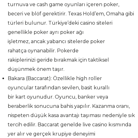
turnuva ve cash game oyunları içeren poker,
beceri ve blöf gerektirir. Texas Hold’em, Omaha gibi
türleri bulunur. Türkiye’deki casino siteleri
genellikle poker ayrı poker ağı
işletmez, ancak yabancı sitelerde poker
rahatça oynanabilir. Pokerde
rakiplerinizi geride bırakmak için taktiksel
düşünmek önem taşır.
Bakara (Baccarat): Özellikle high roller
oyuncular tarafından sevilen, basit kurallı
bir kart oyunudur. Oyuncu, banker veya
beraberlik sonucuna bahis yapılır. Kazanma oranı,
nispeten düşük kasa avantajı taşıması nedeniyle sık
tercih edilir. Baccarat genelde live casino kısmında
yer alır ve gerçek krupiye deneyimi