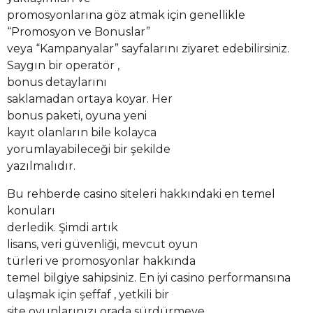
promosyonlarına göz atmak için genellikle
“Promosyon ve Bonuslar”
veya “Kampanyalar” sayfalarını ziyaret edebilirsiniz.
Saygın bir operatör ,
bonus detaylarını
saklamadan ortaya koyar. Her
bonus paketi, oyuna yeni
kayıt olanların bile kolayca
yorumlayabileceği bir şekilde
yazılmalıdır.
Bu rehberde casino siteleri hakkındaki en temel
konuları
derledik. Şimdi artık
lisans, veri güvenliği, mevcut oyun
türleri ve promosyonlar hakkında
temel bilgiye sahipsiniz. En iyi casino performansına
ulaşmak için şeffaf , yetkili bir
site oyunlarınızı orada sürdürmeye