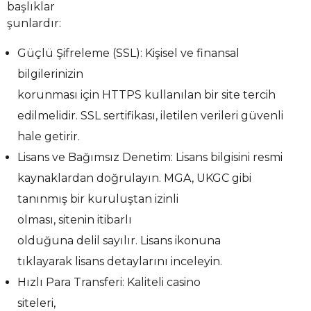
başlıklar
şunlardır:
Güçlü Şifreleme (SSL): Kişisel ve finansal
bilgilerinizin
korunması için HTTPS kullanılan bir site tercih
edilmelidir. SSL sertifikası, iletilen verileri güvenli
hale getirir.
Lisans ve Bağımsız Denetim: Lisans bilgisini resmi
kaynaklardan doğrulayın. MGA, UKGC gibi
tanınmış bir kuruluştan izinli
olması, sitenin itibarlı
olduğuna delil sayılır. Lisans ikonuna
tıklayarak lisans detaylarını inceleyin.
Hızlı Para Transferi: Kaliteli casino
siteleri,