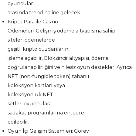
oyuncular
arasında trend haline gelecek.
Kripto Para ile Casino
Ödemeleri: Gelişmiş ödeme altyapısına sahip
siteler, ödemelerde
çeşitli kripto cüzdanlarını
işleme açabilir. Blokzincir altyapısı, ödeme
doğrulanabilirliğini ve hilesiz oyun destekler. Ayrıca
NFT (non-fungible token) tabanlı
koleksiyon kartları veya
koleksiyonluk NFT
setleri oyunculara
sadakat programlarına entegre
edilebilir.
Oyun İçi Gelişim Sistemleri: Görev