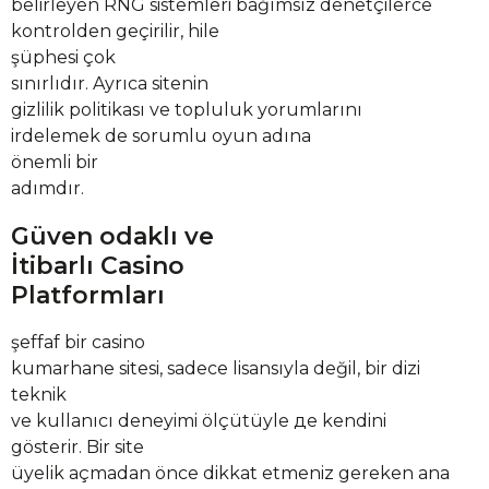
belirleyen RNG sistemleri bağımsız denetçilerce
kontrolden geçirilir, hile
şüphesi çok
sınırlıdır. Ayrıca sitenin
gizlilik politikası ve topluluk yorumlarını
irdelemek de sorumlu oyun adına
önemli bir
adımdır.
Güven odaklı ve
İtibarlı Casino
Platformları
şeffaf bir casino
kumarhane sitesi, sadece lisansıyla değil, bir dizi
teknik
ve kullanıcı deneyimi ölçütüyle де kendini
gösterir. Bir site
üyelik açmadan önce dikkat etmeniz gereken ana