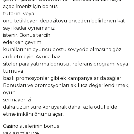
açabilmeniz için bonus
tutarını veya
onu tetikleyen depozitoyu önceden belirlenen kat
sayı kadar oynamanız
istenir. Bonus tercih
ederken çevrim
kurallarının oyuncu dostu seviyede olmasına göz
ardı etmeyin. Ayrıca bazı
siteler para yatırma bonusu , referans programı veya
turnuva
bazlı promosyonlar gibi ek kampanyalar da sağlar.
Bonusları ve promosyonları akıllıca değerlendirmek,
oyun
sermayenizi
daha uzun süre koruyarak daha fazla ödül elde
etme imkânı önünü açar.
Casino sitelerinin bonus
yaklaşımları ve