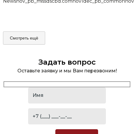
News
nov_pb_missdscbd.com
nov1
dec_pb_common
nov
Смотреть ещё
Задать вопрос
Оставьте заявку и мы Вам перезвоним!