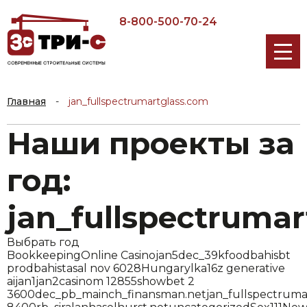
8-800-500-70-24
Главная
-
jan_fullspectrumartglass.com
Наши проекты за
год:
jan_fullspectruma
Выбрать год
Bookkeeping
Online Casino
jan5
dec_39kfood
bahis
bt
prod
bahistasal nov 6028
Hungary
lk
a16z generative
ai
jan1
jan2
casinom 12855
showbet 2
3600
dec_pb_main
ch_finansman.net
jan_fullspectruma