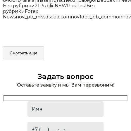
8400
rb_siralanhaselhurst.net
uncategorized
Sex
111
New
Без рубрики
2
1
Public
NEW
Post
test
Без
рубрики
Forex
News
nov_pb_missdscbd.com
nov1
dec_pb_common
nov
Смотреть ещё
Задать вопрос
Оставьте заявку и мы Вам перезвоним!