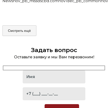
News
nov_pb_missdscbd.com
nov1
dec_pb_common
nov
Смотреть ещё
Задать вопрос
Оставьте заявку и мы Вам перезвоним!