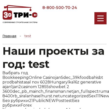
8-800-500-70-24
Главная
-
test
Наши проекты за
год: test
Выбрать год
Bookkeeping
Online Casino
jan5
dec_39kfood
bahis
bt
prod
bahistasal nov 6028
Hungary
lk
a16z generative
ai
jan1
jan2
casinom 12855
showbet 2
3600
dec_pb_main
ch_finansman.net
jan_fullspectruma
8400
rb_siralanhaselhurst.net
uncategorized
Sex
111
New
Без рубрики
2
1
Public
NEW
Post
test
Без
рубрики
Forex