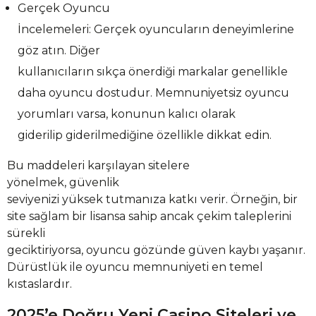
Gerçek Oyuncu
İncelemeleri: Gerçek oyuncuların deneyimlerine
göz atın. Diğer
kullanıcıların sıkça önerdiği markalar genellikle
daha oyuncu dostudur. Memnuniyetsiz oyuncu
yorumları varsa, konunun kalıcı olarak
giderilip giderilmediğine özellikle dikkat edin.
Bu maddeleri karşılayan sitelere
yönelmek, güvenlik
seviyenizi yüksek tutmanıza katkı verir. Örneğin, bir
site sağlam bir lisansa sahip ancak çekim taleplerini
sürekli
geciktiriyorsa, oyuncu gözünde güven kaybı yaşanır.
Dürüstlük ile oyuncu memnuniyeti en temel
kıstaslardır.
2025’e Doğru Yeni Casino Siteleri ve