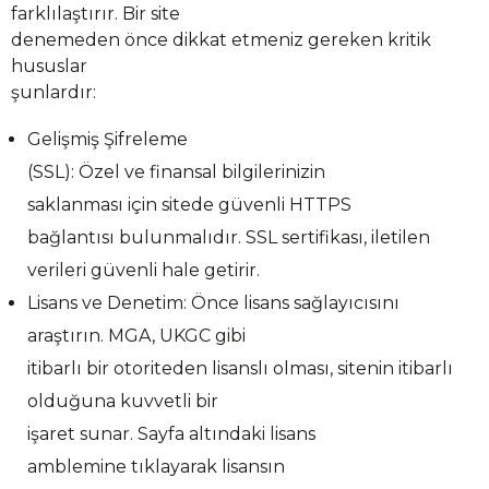
farklılaştırır. Bir site
denemeden önce dikkat etmeniz gereken kritik
hususlar
şunlardır:
Gelişmiş Şifreleme
(SSL): Özel ve finansal bilgilerinizin
saklanması için sitede güvenli HTTPS
bağlantısı bulunmalıdır. SSL sertifikası, iletilen
verileri güvenli hale getirir.
Lisans ve Denetim: Önce lisans sağlayıcısını
araştırın. MGA, UKGC gibi
itibarlı bir otoriteden lisanslı olması, sitenin itibarlı
olduğuna kuvvetli bir
işaret sunar. Sayfa altındaki lisans
amblemine tıklayarak lisansın