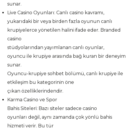
sunar.
Live Casino Oyunları: Canlı casino kavramı,
yukarıdaki bir veya birden fazla oyunun canlı
krupiyelerce yönetilen halini ifade eder. Branded
casino
stüdyolarından yayımlanan canlı oyunlar,
oyuncu ile krupiye arasında bağ kuran bir deneyim
sunar.
Oyuncu-krupiye sohbet bölümü, canlı krupiye ile
etkileşim bu kategorinin öne
çıkan özelliklerindendir.
Karma Casino ve Spor
Bahis Siteleri: Bazı siteler sadece casino
oyunları değil, aynı zamanda çok yönlü bahis
hizmeti verir. Bu tür