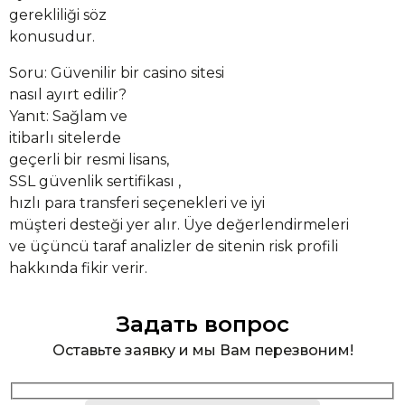
gerekliliği söz
konusudur.
Soru: Güvenilir bir casino sitesi
nasıl ayırt edilir?
Yanıt: Sağlam ve
itibarlı sitelerde
geçerli bir resmi lisans,
SSL güvenlik sertifikası ,
hızlı para transferi seçenekleri ve iyi
müşteri desteği yer alır. Üye değerlendirmeleri
ve üçüncü taraf analizler de sitenin risk profili
hakkında fikir verir.
Задать вопрос
Оставьте заявку и мы Вам перезвоним!