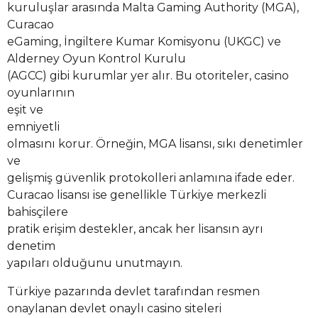
kuruluşlar arasında Malta Gaming Authority (MGA),
Curacao
eGaming, İngiltere Kumar Komisyonu (UKGC) ve
Alderney Oyun Kontrol Kurulu
(AGCC) gibi kurumlar yer alır. Bu otoriteler, casino
oyunlarının
eşit ve
emniyetli
olmasını korur. Örneğin, MGA lisansı, sıkı denetimler
ve
gelişmiş güvenlik protokolleri anlamına ifade eder.
Curacao lisansı ise genellikle Türkiye merkezli
bahisçilere
pratik erişim destekler, ancak her lisansın ayrı
denetim
yapıları olduğunu unutmayın.
Türkiye pazarında devlet tarafından resmen
onaylanan devlet onaylı casino siteleri