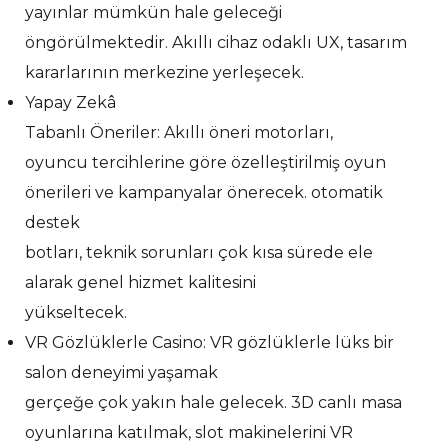
yayınlar mümkün hale geleceği
öngörülmektedir. Akıllı cihaz odaklı UX, tasarım
kararlarının merkezine yerleşecek.
Yapay Zekâ
Tabanlı Öneriler: Akıllı öneri motorları,
oyuncu tercihlerine göre özelleştirilmiş oyun
önerileri ve kampanyalar önerecek. otomatik
destek
botları, teknik sorunları çok kısa sürede ele
alarak genel hizmet kalitesini
yükseltecek.
VR Gözlüklerle Casino: VR gözlüklerle lüks bir
salon deneyimi yaşamak
gerçeğe çok yakın hale gelecek. 3D canlı masa
oyunlarına katılmak, slot makinelerini VR