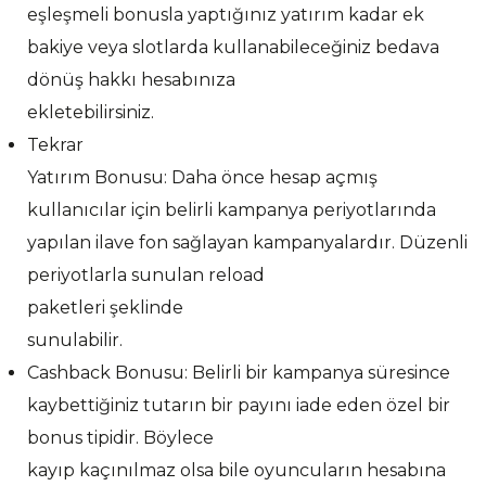
eşleşmeli bonusla yaptığınız yatırım kadar ek
bakiye veya slotlarda kullanabileceğiniz bedava
dönüş hakkı hesabınıza
ekletebilirsiniz.
Tekrar
Yatırım Bonusu: Daha önce hesap açmış
kullanıcılar için belirli kampanya periyotlarında
yapılan ilave fon sağlayan kampanyalardır. Düzenli
periyotlarla sunulan reload
paketleri şeklinde
sunulabilir.
Cashback Bonusu: Belirli bir kampanya süresince
kaybettiğiniz tutarın bir payını iade eden özel bir
bonus tipidir. Böylece
kayıp kaçınılmaz olsa bile oyuncuların hesabına