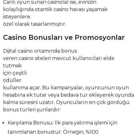
Canlı oyun sunan casinolar ise, evinizin
kolaylığında otantik casino havası yaşamak
isteyenlere
özel olarak tasarlanmıştır.
Casino Bonusları ve Promosyonlar
Dijital casino ortamında bonus
veren casino siteleri mevcut kullanıcıları elde
tutmak
için çeşitli
ödüller
kullanıma açar. Bu kampanyalar, oyuncunun oyun
hesabına ek tutar veya bedava tur ekleyerek oyunda
kalma süresini uzatır. Oyuncuların en çok gördüğü
bonus türleri şunlardır:
Karşılama Bonusu: İlk para yatırma işlemi için
tanımlanan bonustur. Örneğin, %100