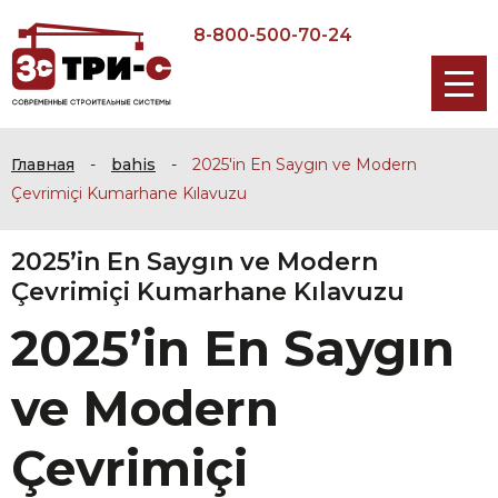
8-800-500-70-24
Главная
-
bahis
-
2025'in En Saygın ve Modern
Çevrimiçi Kumarhane Kılavuzu
2025’in En Saygın ve Modern
Çevrimiçi Kumarhane Kılavuzu
2025’in En Saygın
ve Modern
Çevrimiçi