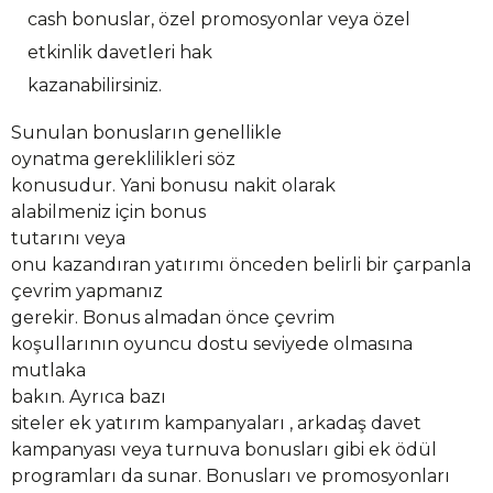
cash bonuslar, özel promosyonlar veya özel
etkinlik davetleri hak
kazanabilirsiniz.
Sunulan bonusların genellikle
oynatma gereklilikleri söz
konusudur. Yani bonusu nakit olarak
alabilmeniz için bonus
tutarını veya
onu kazandıran yatırımı önceden belirli bir çarpanla
çevrim yapmanız
gerekir. Bonus almadan önce çevrim
koşullarının oyuncu dostu seviyede olmasına
mutlaka
bakın. Ayrıca bazı
siteler ek yatırım kampanyaları , arkadaş davet
kampanyası veya turnuva bonusları gibi ek ödül
programları da sunar. Bonusları ve promosyonları