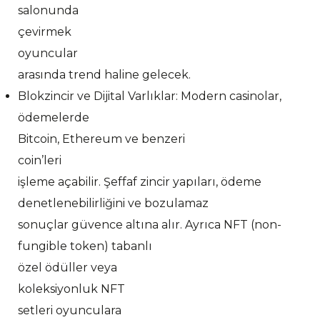
salonunda
çevirmek
oyuncular
arasında trend haline gelecek.
Blokzincir ve Dijital Varlıklar: Modern casinolar,
ödemelerde
Bitcoin, Ethereum ve benzeri
coin’leri
işleme açabilir. Şeffaf zincir yapıları, ödeme
denetlenebilirliğini ve bozulamaz
sonuçlar güvence altına alır. Ayrıca NFT (non-
fungible token) tabanlı
özel ödüller veya
koleksiyonluk NFT
setleri oyunculara