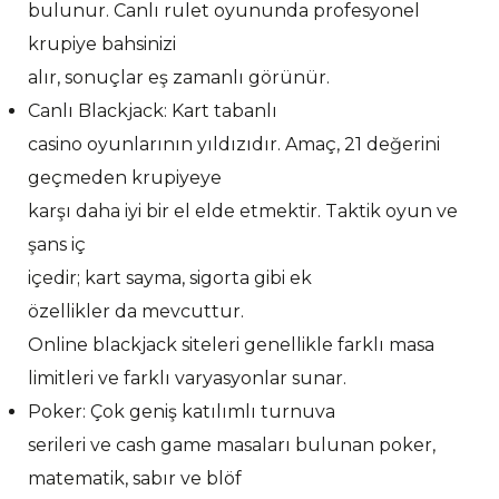
bulunur. Canlı rulet oyununda profesyonel
krupiye bahsinizi
alır, sonuçlar eş zamanlı görünür.
Canlı Blackjack: Kart tabanlı
casino oyunlarının yıldızıdır. Amaç, 21 değerini
geçmeden krupiyeye
karşı daha iyi bir el elde etmektir. Taktik oyun ve
şans iç
içedir; kart sayma, sigorta gibi ek
özellikler da mevcuttur.
Online blackjack siteleri genellikle farklı masa
limitleri ve farklı varyasyonlar sunar.
Poker: Çok geniş katılımlı turnuva
serileri ve cash game masaları bulunan poker,
matematik, sabır ve blöf